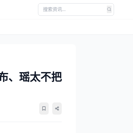
吕布、瑶太不把