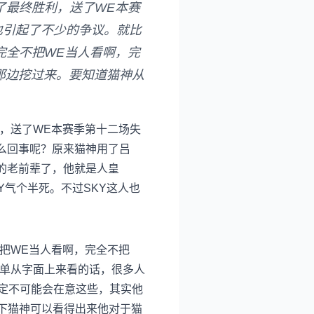
取得了最终胜利，送了WE本赛
容也引起了不少的争议。就比
不是完全不把WE当人看啊，完
军那边挖过来。要知道猫神从
终胜利，送了WE本赛季第十二场失
怎么回事呢？原来猫神用了吕
的老前辈了，他就是人皇
Y气个半死。不过SKY这人也
全不把WE当人看啊，完全不把
单从字面上来看的话，很多人
，肯定不可能会在意这些，其实他
买下猫神可以看得出来他对于猫