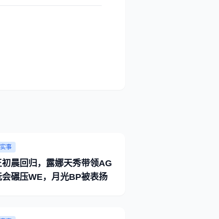
实事
王初晨回归，露娜天秀带领AG
玩会碾压WE，月光BP被表扬