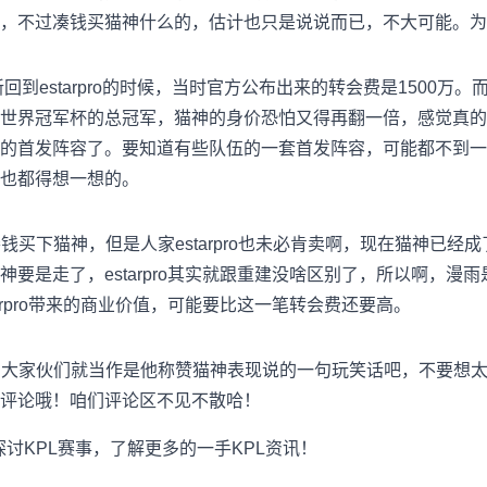
，不过凑钱买猫神什么的，估计也只是说说而已，不大可能。为
回到estarpro的时候，当时官方公布出来的转会费是1500万。而现
世界冠军杯的总冠军，猫神的身价恐怕又得再翻一倍，感觉真的
的首发阵容了。要知道有些队伍的一套首发阵容，可能都不到一
也都得想一想的。
买下猫神，但是人家estarpro也未必肯卖啊，现在猫神已经成了e
要是走了，estarpro其实就跟重建没啥区别了，所以啊，漫
雨
arpro带来的商业价值，可能要比这一笔转会费还要高。
，大家伙们就当作是他称赞猫神表现说的一句玩笑话吧，不要想
评论哦！咱们评论区不见不散哈！
讨KPL赛事，了解更多的一手KPL资讯！