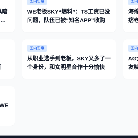
国内实事
国内
黑暗
WE老板SKY“爆料”：TS工资已没
海
军师
问题，队伍已被“知名APP”收购
痞
国内实事
国内
：
从职业选手到老板，SKY又多了一
A
酒
个身份，和女明星合作十分愉快
友
WE