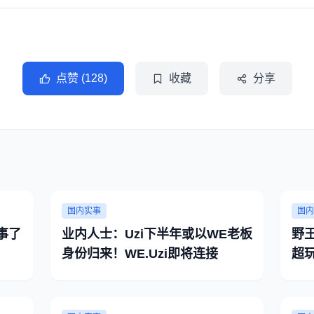
点赞 (128)
收藏
分享
国内实事
国内
事了
业内人士：Uzi下半年或以WE老板
野
身份归来！WE.Uzi即将连接
超