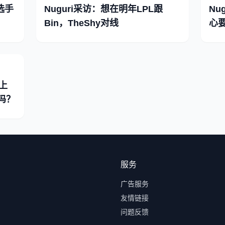
映选手
Nuguri采访：想在明年LPL跟
Nu
Bin，TheShy对线
心
了上
吗？
服务
广告服务
友情链接
问题反馈