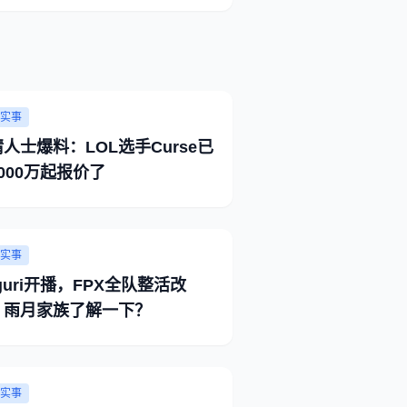
实事
人士爆料：LOL选手Curse已
000万起报价了
实事
guri开播，FPX全队整活改
D，雨月家族了解一下？
实事