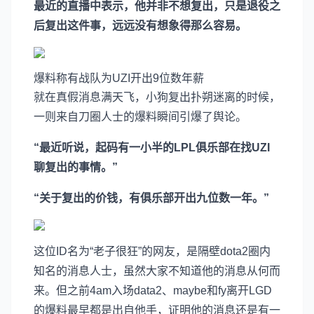
最近的直播中表示，他并非不想复出，只是退役之
后复出这件事，远远没有想象得那么容易。
爆料称有战队为UZI开出9位数年薪
就在真假消息满天飞，小狗复出扑朔迷离的时候，
一则来自刀圈人士的爆料瞬间引爆了舆论。
“最近听说，起码有一小半的LPL俱乐部在找UZI
聊复出的事情。”
“关于复出的价钱，有俱乐部开出九位数一年。”
这位ID名为“老子很狂”的网友，是隔壁dota2圈内
知名的消息人士，虽然大家不知道他的消息从何而
来。但之前4am入场data2、maybe和fy离开LGD
的爆料最早都是出自他手，证明他的消息还是有一