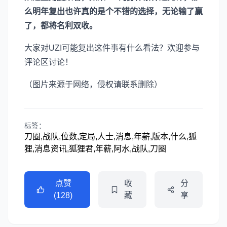
么明年复出也许真的是个不错的选择，无论输了赢
了，都将名利双收。
大家对UZI可能复出这件事有什么看法？欢迎参与
评论区讨论！
（图片来源于网络，侵权请联系删除）
标签：
刀圈,战队,位数,定局,人士,消息,年薪,版本,什么,狐
狸,消息资讯,狐狸君,年薪,阿水,战队,刀圈
点赞
收
分
(128)
藏
享