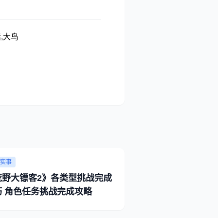
话,大鸟
实事
荒野大镖客2》各类型挑战完成
巧 角色任务挑战完成攻略