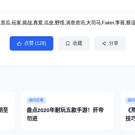
哥,苦瓜,玩家,挑战,真爱,瓜皮,野怪,消息资讯,大司马,Faker,李哥,狠
点赞 (128)
收藏
分享
国内实事
国内
延期至
盘点2020年耐玩五款手游！肝帝
《
勿进
技