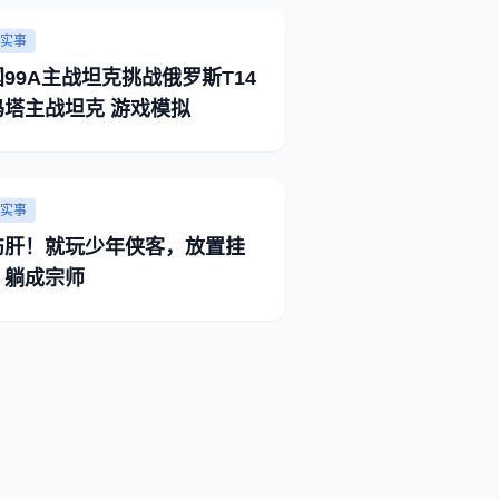
实事
99A主战坦克挑战俄罗斯T14
玛塔主战坦克 游戏模拟
实事
伤肝！就玩少年侠客，放置挂
，躺成宗师