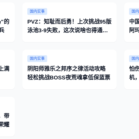
国内实事
国内
"的
PVZ：知耻而后勇！上次挑战95版
中国
兵
泳池3-9失败，这次说啥也得通
阿
关！
国内实事
国内
上满
阴阳师雅乐之邦序之律活动攻略
怕
轻松挑战BOSS夜荒魂拿低保蓝票
机
，带
荣耀