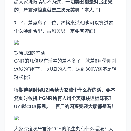
给大家洗眼睛都不为过，
一切美丑都是对比出来
的，严君泽简直就是二次元美男子本人了！
对了，差点忘了一位，严格来说AJ也可以算进这
个女装组合里，古风美男一定要有牌面！
期待UZI的整活
GNR的几位现在活整的差不多了，就差6月份刚刚
退役的“神”了，以UZI的人气，达到300W还不是轻
轻松松？
很期待到时候UZI会给大家整个什么样的活，要不
然到时候拽上GNR所有人出个英雄联盟姐妹花？
UZI就COS薇恩，二百斤的闪避突袭大家都想看！
大家对这次严君泽COS的杀生丸有什么看法？大