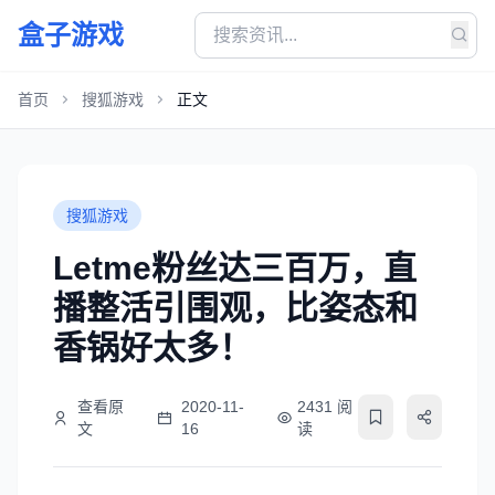
盒子游戏
首页
搜狐游戏
正文
搜狐游戏
Letme粉丝达三百万，直
播整活引围观，比姿态和
香锅好太多！
查看原
2020-11-
2431 阅
文
16
读