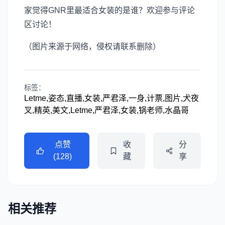
家觉得GNR里最适合女装的是谁？欢迎参与评论
区讨论！
（图片来源于网络，侵权请联系删除）
标签：
Letme,姿态,直播,女装,严君泽,一身,计票,图片,犬夜
叉,精英,美文,Letme,严君泽,女装,锅老师,水晶哥
点赞
收
分
(128)
藏
享
相关推荐