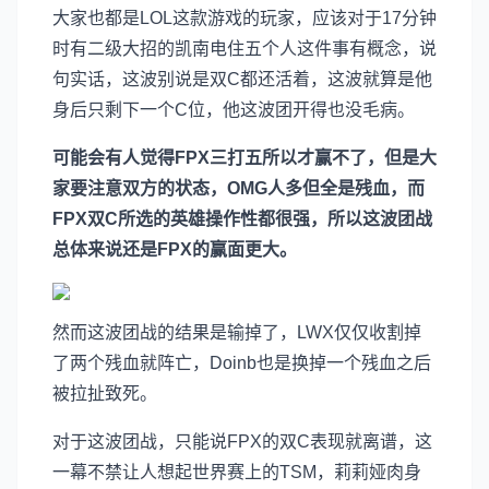
大家也都是LOL这款游戏的玩家，应该对于17分钟
时有二级大招的凯南电住五个人这件事有概念，说
句实话，这波别说是双C都还活着，这波就算是他
身后只剩下一个C位，他这波团开得也没毛病。
可能会有人觉得FPX三打五所以才赢不了，但是大
家要注意双方的状态，OMG人多但全是残血，而
FPX双C所选的英雄操作性都很强，所以这波团战
总体来说还是FPX的赢面更大。
然而这波团战的结果是输掉了，LWX仅仅收割掉
了两个残血就阵亡，Doinb也是换掉一个残血之后
被拉扯致死。
对于这波团战，只能说FPX的双C表现就离谱，这
一幕不禁让人想起世界赛上的TSM，莉莉娅肉身