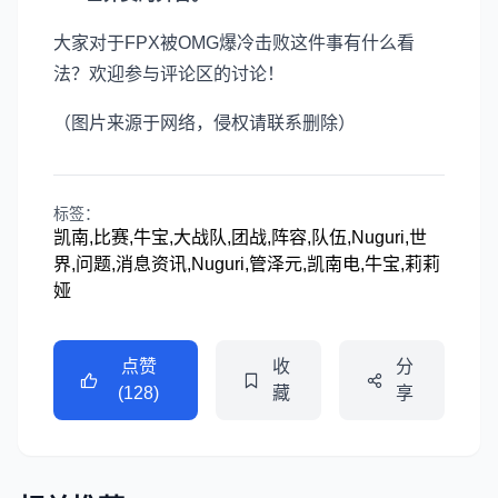
大家对于FPX被OMG爆冷击败这件事有什么看
法？欢迎参与评论区的讨论！
（图片来源于网络，侵权请联系删除）
标签：
凯南,比赛,牛宝,大战队,团战,阵容,队伍,Nuguri,世
界,问题,消息资讯,Nuguri,管泽元,凯南电,牛宝,莉莉
娅
点赞
收
分
(128)
藏
享