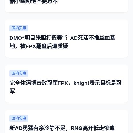
糖小幽劝他不要忘本
国内实事
DMO“明目张胆打假赛”？AD死活不推丝血基
地，被FPX翻盘后遭质疑
国内实事
完全体滔博击败冠军FPX，knight表示目标是冠
军
国内实事
新AD勇猛有余冷静不足，RNG高开低走惨遭