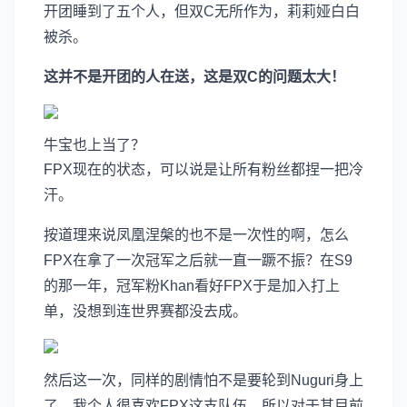
开团睡到了五个人，但双C无所作为，莉莉娅白白
被杀。
这并不是开团的人在送，这是双C的问题太大！
牛宝也上当了？
FPX现在的状态，可以说是让所有粉丝都捏一把冷
汗。
按道理来说凤凰涅槃的也不是一次性的啊，怎么
FPX在拿了一次冠军之后就一直一蹶不振？在S9
的那一年，冠军粉Khan看好FPX于是加入打上
单，没想到连世界赛都没去成。
然后这一次，同样的剧情怕不是要轮到Nuguri身上
了。我个人很喜欢FPX这支队伍，所以对于其目前