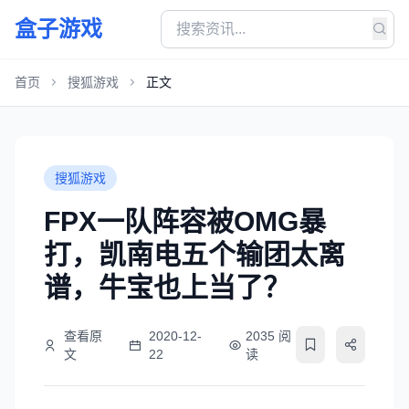
盒子游戏
首页
搜狐游戏
正文
搜狐游戏
FPX一队阵容被OMG暴
打，凯南电五个输团太离
谱，牛宝也上当了？
查看原
2020-12-
2035 阅
文
22
读