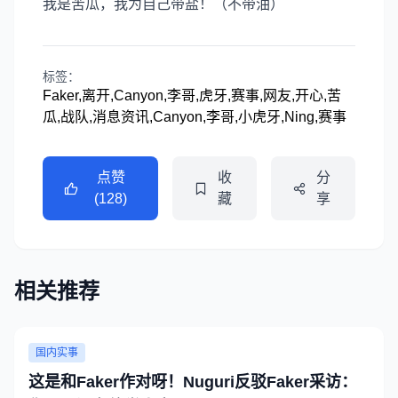
我是苦瓜，我为自己带盐！（不带油）
标签：
Faker,离开,Canyon,李哥,虎牙,赛事,网友,开心,苦
瓜,战队,消息资讯,Canyon,李哥,小虎牙,Ning,赛事
点赞
收
分
(128)
藏
享
相关推荐
国内实事
这是和Faker作对呀！Nuguri反驳Faker采访：