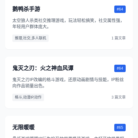
鹅鸭杀手游
#64
太空狼人杀类社交推理游戏，玩法轻松搞笑，社交属性强，
年轻用户群体庞大。
推理,社交,多人联机
1 篇文章
鬼灭之刃：火之神血风谭
#64
鬼灭之刃IP改编的格斗游戏，还原动画剧情与技能，IP粉丝
向作品销量出色。
格斗,动漫IP,动作
3 篇文章
无限暖暖
#65