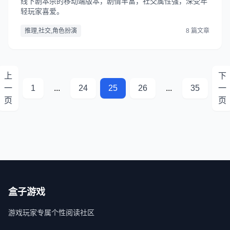
线下剧本杀的移动端版本，剧情丰富，社交属性强，深受年
轻玩家喜爱。
推理,社交,角色扮演
8 篇文章
上
下
一
1
...
24
25
26
...
35
一
页
页
盒子游戏
游戏玩家专属个性阅读社区