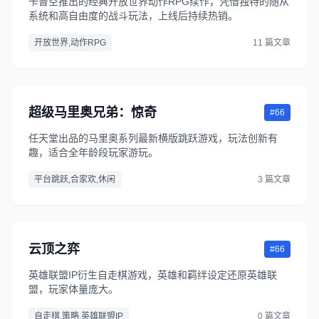
卡普空推出的经典开放世界动作RPG续作，凭借独特的随从
系统和高自由度的战斗玩法，上线后持续热销。
开放世界,动作RPG
11 篇文章
超级马里奥兄弟：惊奇
#66
任天堂出品的马里奥系列最新横版跳跃游戏，玩法创新有
趣，适合全年龄段玩家游玩。
平台跳跃,合家欢,休闲
3 篇文章
云顶之弈
#66
英雄联盟IP衍生自走棋游戏，英雄和羁绊设定还原英雄联
盟，玩家体量庞大。
自走棋,策略,英雄联盟IP
0 篇文章