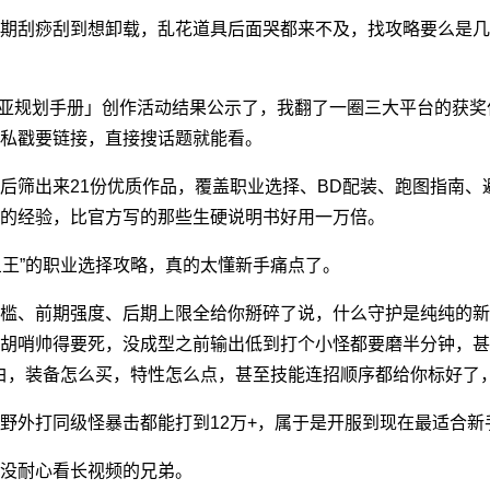
期刮痧刮到想卸载，乱花道具后面哭都来不及，找攻略要么是几
泰瑞亚规划手册」创作活动结果公示了，我翻了一圈三大平台的获
私戳要链接，直接搜话题就能看。
后筛出来21份优质作品，覆盖职业选择、BD配装、跑图指南、
的经验，比官方写的那些生硬说明书好用一万倍。
鱼王”的职业选择攻略，真的太懂新手痛点了。
槛、前期强度、后期上限全给你掰碎了说，什么守护是纯纯的新
胡哨帅得要死，没成型之前输出低到打个小怪都要磨半分钟，甚
白，装备怎么买，特性怎么点，甚至技能连招顺序都给你标好了
野外打同级怪暴击都能打到12万+，属于是开服到现在最适合新
没耐心看长视频的兄弟。