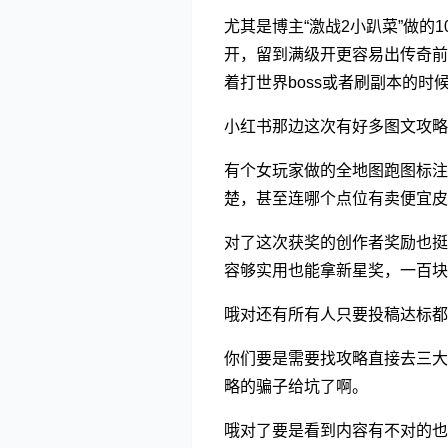
尤其是博主“激战2小趴菜”做
开，留到满级开更容易出传奇前
着打世界boss或者刷副本的
小红书那边这次有好多图文攻略
有个女玩家做的全地图跑图标
楚，甚至连哪个点位有卖便宜皮
对了这次获奖的创作者奖励也挺
容够实用也能拿新星奖，一百块
哦对还有所有人只要投稿达标都
你们要是需要找攻略直接去三大
略的骗子给坑了啊。
哦对了要是看到内容有不对的也