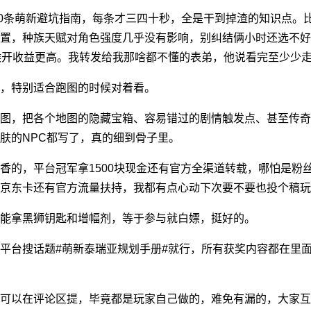
的10条萌新避坑指南，每条才三四十秒，全是干到掉渣的知识点。
置，种族天赋对角色强度几乎没有影响，别纠结俩小时还选不好
时候开收益更高。我转发给我那啥都不懂的表弟，他说看完至少少
，特别适合跑图的时候对着看。
注图，把各个地图的隐藏宝箱、容易错过的剧情触发点、甚至传奇
肤的NPC都写了，真的细到骨子里。
香的，平台冠军拿1500块现金还有官方全渠道转载，哪怕是粉
京东卡还有官方流量扶持，我都有点心动下次要不要也投个稿玩
能拿黑狮钥匙和增幅剂，等于参与就白嫖，挺好的。
平台搜话题#萌新泰瑞亚规划手册#就行，所有获奖内容都在里
可以在评论区提，毕竟都是玩家自己做的，难免有漏的，大家互