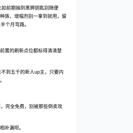
比如前期抽到黑狮钥匙别随便
种族，增幅剂别一拿到就用，留
走半个月弯路。
前置的刷新点位都标得清清楚
丝不到五千的新人up主，只要内
。
面，完全免费，别被那些倒卖攻
相补漏呗。