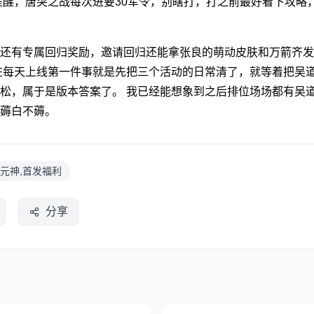
提醒，唐突之战每次进要30军令，别瞎打，打之前最好看下攻略
还有专属回归奖励，邀请回归还能拿张良的萌动皮肤和万箭齐发
在每天上线第一件事就是先把三个活动的日常清了，就等着把吴
松，属于是版本答案了。 我已经能想象到之后排位场场都有吴
薅白不薅。
星元神,首发福利
分享