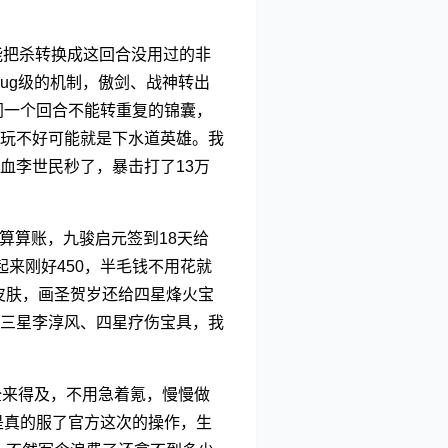
能把杀转换成这回合没用过的非
ug级的机制，傲剑、战神转出
同一个回合不能转重复的锦囊，
玩不好可能就是下水道英雄。我
血李世民秒了，暴击打了13万
算算账，九骏启元签到18天给
起来刚好450，半毛钱不用花就
皮肤，画圣贺岁还给四星烽火宝
三星李淳风、四星疗伤宝具，我
全来得及，不用急着氪，慢慢做
是真的服了官方这次的操作，生