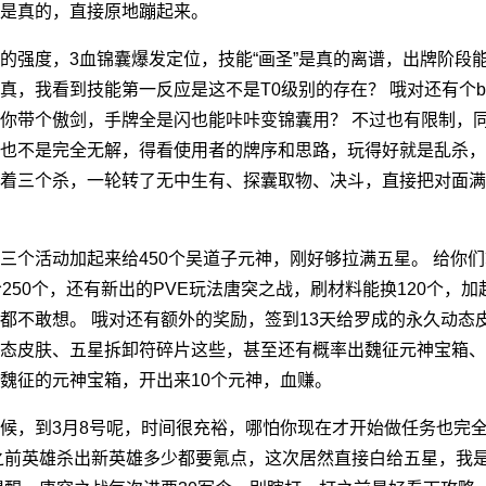
是真的，直接原地蹦起来。
的强度，3血锦囊爆发定位，技能“画圣”是真的离谱，出牌阶段
真，我看到技能第一反应是这不是T0级别的存在？ 哦对还有个b
你带个傲剑，手牌全是闪也能咔咔变锦囊用？ 不过也有限制，
也不是完全无解，得看使用者的牌序和思路，玩得好就是乱杀，
着三个杀，一轮转了无中生有、探囊取物、决斗，直接把对面满
三个活动加起来给450个吴道子元神，刚好够拉满五星。 给你们
250个，还有新出的PVE玩法唐突之战，刷材料能换120个，加
都不敢想。 哦对还有额外的奖励，签到13天给罗成的永久动态
态皮肤、五星拆卸符碎片这些，甚至还有概率出魏征元神宝箱、
魏征的元神宝箱，开出来10个元神，血赚。
候，到3月8号呢，时间很充裕，哪怕你现在才开始做任务也完
之前英雄杀出新英雄多少都要氪点，这次居然直接白给五星，我