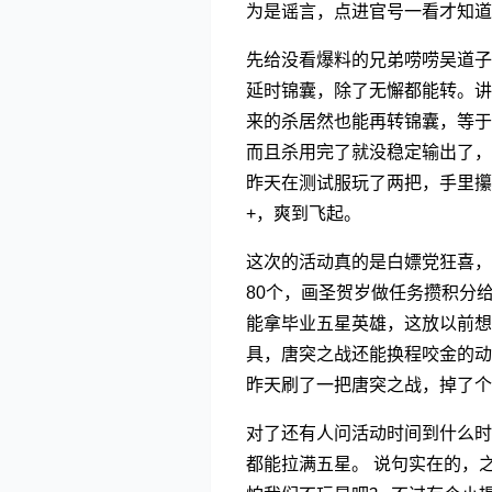
为是谣言，点进官号一看才知道
先给没看爆料的兄弟唠唠吴道子
延时锦囊，除了无懈都能转。讲
来的杀居然也能再转锦囊，等于
而且杀用完了就没稳定输出了，
昨天在测试服玩了两把，手里攥
+，爽到飞起。
这次的活动真的是白嫖党狂喜，
80个，画圣贺岁做任务攒积分给
能拿毕业五星英雄，这放以前想
具，唐突之战还能换程咬金的动
昨天刷了一把唐突之战，掉了个
对了还有人问活动时间到什么时
都能拉满五星。 说句实在的，