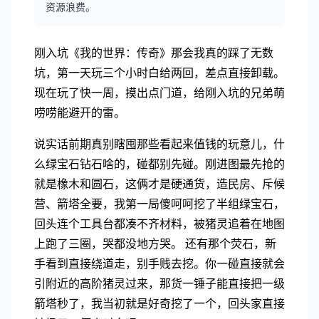
资源浪费。
刚入坑《我的世界：传奇》那会我真的踩了无数
坑，第一天玩三个小时白给两回，差点直接卸载。
现在玩了快一周，摸出点门道，给刚入坑的兄弟萌
唠唠能避开的雷。
说实话前期真别瞎囤那些看起来值钱的玩意儿，什
么绿宝石钻石啥的，碰都别先碰。刚进图最先抢的
就是橡木和圆石，这俩才是硬通货，造民房、斥候
营、箭塔全要，我第一局傻呵呵挖了半组绿宝石，
回头连个工具台都凑不齐材料，被猪灵追着在地图
上跑了三圈，哭都没地方哭。 还有那个荧石，新
手看到直接绕道走，别手贱去挖。你一碰直接就会
引附近的高阶猪灵过来，那货一锤子能直接把一级
箭塔秒了，我当初就是好奇挖了一个，回头家直接