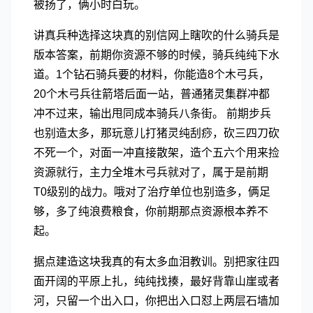
被扬了，俩小时白玩。
讲真兵种选择这块真的别信网上瞎吹的什么骑兵是
版本答案，前期你资源不够的时候，骑兵纯纯下水
道。1个钻石骑兵要的材料，你能造8个木弓兵，
20个木弓兵往箭塔后面一站，普通猪灵集群冲都
冲不过来，输出甩同成本骑兵八条街。 前期步兵
也别造太多，那玩意儿打猪灵纯刮痧，砍三四刀砍
不死一个，对面一冲直接散架，造个五六个用来捡
资源就行，主力全堆木弓兵就对了，属于是前期
T0级别的战力。哦对了治疗单位也别造多，俩足
够，多了纯浪费粮食，你前期那点资源根本养不
起。
据点建造这块我真的有太多血泪教训。别把家往四
面开阔的平原上扎，纯纯找揍，最好背靠山崖或者
河，只留一个出入口，你把出入口怼上两层石墙加