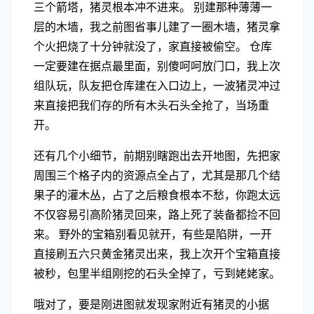
三个箭塔，猪灵根本冲不进来。 别建那种薄薄一
层的木墙，我之前图省事儿建了一圈木墙，猪灵拿
个火把烧了十分钟就没了，家直接被偷空。 仓库
一定要建在据点最里面，别傻呵呵放门口，我上次
组队玩，队友把仓库建在入口边上，一波猪灵冲过
来直接把我们存的所有木头石头全抢了，当场重
开。
还有几个小细节，前期别瞎跑出去开地图，先把家
周围三个格子内的资源点全占了，尤其是那几个结
果子的灌木丛，占了之后粮食根本不愁，你跑太远
不仅容易引高阶猪灵回来，路上死了装备都捡不回
来。 野外的宝箱别看见就开，有些是陷阱，一开
直接刷五六只黄金猪灵出来，我上次开个宝箱直接
被秒，包里半组刚挖的石头全掉了，亏到姥姥家。
哦对了，要是刚进图就发现家附近有猪灵的小据