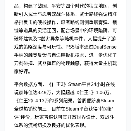
品，构建了战国、平安等四个时代的独立地图，创
新引入武士与忍者双战斗体系：武士路线强调精准
格挡反击的硬核操作，忍者路线则侧重烟雾弹、锁
镰等道具的灵活迂回，配合场景中的环境陷阱、可
破坏建筑及"地狱"异象等随机事件，大幅提升了游
戏的策略深度与可玩性。PS5版本通过DualSense
手柄的触觉反馈与自适应扳机技术，进一步优化了
刀剑碰撞、武器挥舞的物理触感，获得大量主机玩
家好评。
平台数据方面，《仁王3》Steam平台24小时在线
玩家峰值达8.49万，大幅超越《仁王1》1.06万、
《仁王2》4.13万的系列纪录，首周便跻身Steam
全球热销榜前三，目前在Steam平台获得"特别好
评"评价，玩家普遍认可其开放世界设计、双战斗
体系的流畅切换及良好的优化表现。