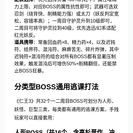
力上限、对应BOSS的属性抗性即可；武器可选双
忍剑（绕背快、削精能力强）或太刀（妖反判定宽
松，容错率高）；一周目守护灵升到10级即可，
二周目可将守护灵拉到40级，优先选迅/幻系适配
红光妖反。
道具携带
：常备回血药×8、精力药×4，以及迟钝
符、结界符、混沌符、麻痹苦无、碎片炸弹，其中
迟钝符+混沌符的组合对所有BOSS都有显著压制
效果，触发混沌后可增伤50%+削精翻倍，还能禁
止BOSS狂暴。
分类型BOSS通用逃课打法
《仁王3》共32个一二周目BOSS可划分为人形、
妖怪、巨型三类，每类都有通用的逃课方案，手残
玩家可以直接套用：
人形BOSS（共16个，含高杉晋作、冲