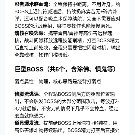
忍者遁术磨血流
：全程保持中距离，不用近身，给
BOSS上迟钝符减速后，持续扔麻痹苦无+碎片炸
弹，还可以配合吸血术保障续航，完全不需要应对
BOSS的近战连招，哪怕零操作也能慢慢磨死。
魂核召唤逃课
：携带雷兽/雷神等高伤害远程魂
核，战斗间隙释放远程技能削精，打空BOSS精力
后直接上前处决，全程只需要把控闪避时机，输出
全靠魂核，操作门槛极低。
巨型BOSS（共5个，含涂佛、惧鬼等）
弱点属性：物理，核心思路是绕背打弱点
修脚流逃课
：全程站BOSS侧后方的腿部位置输
出，不会触发BOSS的大部分范围攻击，每波打2-
3刀就后撤，不贪刀的情况下几乎不会掉血，稳定
磨血就能通关。
道具爆发流
：提前给BOSS上混沌符+迟钝符，用
高伤害爆炸物持续输出，BOSS精力打空后直接处