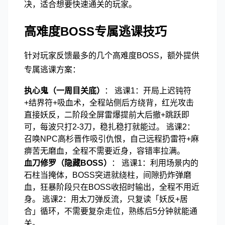
决，适合想要快速通关的玩家。
高难度BOSS专属逃课技巧
针对玩家反馈最多的几个高难度BOSS，额外提供
专属逃课方案：
执心鬼（一周目关底）
： 逃课1：开局上迟钝符
+结界符+吸血术，全程站侧后方绕背，红光攻击
直接妖反，二阶段全屏雷爆提前大后撤+跳跃即
可，每波只打2-3刀，稳扎稳打就能过。 逃课2：
召唤NPC高杉晋作吸引仇恨，自己远程扔雷符+麻
痹苦无磨血，全程不需要近身，容错率拉满。
血刀修罗（隐藏BOSS）
： 逃课1：利用场景内的
石柱当掩体，BOSS突进就绕柱，间隙扔炸弹磨
血，狂暴阶段只在BOSS收招时输出，全程不用近
身。 逃课2：用太刀弹反流，只复读「妖反+居
合」循环，不需要复杂走位，熟练后5分钟就能通
关。