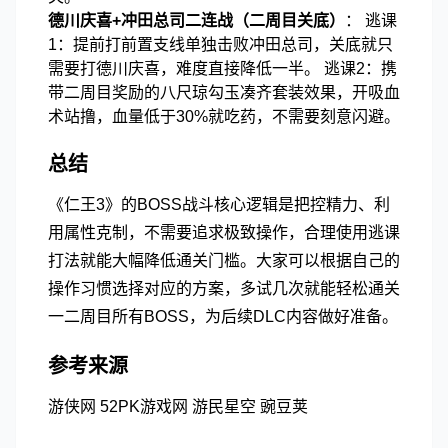
德川庆喜+冲田总司二连战（二周目关底）
： 逃课
1：提前打前置支线单独击败冲田总司，关底就只
需要打德川庆喜，难度直接降低一半。 逃课2：携
带二周目奖励的八尺琼勾玉凑齐套装效果，开吸血
术站撸，血量低于30%就吃药，不需要刻意闪避。
总结
《仁王3》的BOSS战斗核心逻辑是把控精力、利
用属性克制，不需要追求极致操作，合理使用逃课
打法就能大幅降低通关门槛。大家可以根据自己的
操作习惯选择对应的方案，多试几次就能轻松通关
一二周目所有BOSS，为后续DLC内容做好准备。
参考来源
游侠网
52PK游戏网
游民星空
豌豆荚