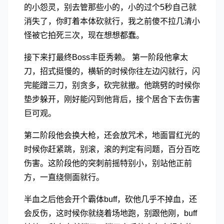
的小怨灵，别去管那些小的，小的过个5秒自己就
消失了，你盯着本体砍就行，我之前傻不拉几清小
怪被它拍死三次，现在想想都蠢。
接下来打最终Boss丰臣秀赖。 第一阶段他拿太
刀，招式挺慢的，横斩的时候你往左边闪就行，闪
完能蹭三刀，别贪多，砍完就撤。他跳劈的时候你
垫步躲开，刚好能闪到他背后，接个居合下去伤害
巨可观。
第二阶段他会换大枪，还会放咒术，地面冒红光的
时候你赶紧跳，别滚，滚的判定有问题，百分百吃
伤害。这阶段他的突刺前摇特别小，别站他正前
方，一直绕侧面就行。
半血之后他会开个霸体buff，砍他几乎不掉血，还
会反伤，这时候你就绕着场地跑，别跟他刚，buff