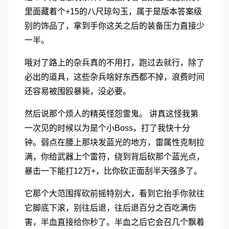
里面藏着个+15的八尺琼勾玉，属于是版本答案级
别的饰品了，拿到手你这关之后的装备压力直接少
一半。
哦对了路上的杂兵真的不用打，跑过去就行，除了
必出的道具，这些杂兵啥好东西都不掉，浪费时间
还容易被围殴暴毙，没必要。
然后说那个烦人的精英怪怨霊鬼。 讲真这怪我第
一次见的时候以为是个小Boss，打了我快十分
钟。弱点在腰上那块发蓝光的地方，雷属性克制拉
满，你给武器上个雷符，绕到背后砍那个蓝光点，
暴击一下能打12万+，比你砍正面刮半天强多了。
它那个大范围挥砍前摇特别大，看到它抬手你就往
它脚底下滚，别往后退，往后退百分之百吃满伤
害，半血直接给你秒了。半血之后它会召几个飘着