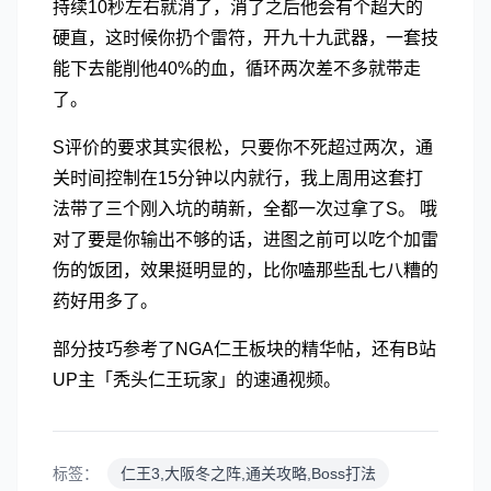
持续10秒左右就消了，消了之后他会有个超大的
硬直，这时候你扔个雷符，开九十九武器，一套技
能下去能削他40%的血，循环两次差不多就带走
了。
S评价的要求其实很松，只要你不死超过两次，通
关时间控制在15分钟以内就行，我上周用这套打
法带了三个刚入坑的萌新，全都一次过拿了S。 哦
对了要是你输出不够的话，进图之前可以吃个加雷
伤的饭团，效果挺明显的，比你嗑那些乱七八糟的
药好用多了。
部分技巧参考了NGA仁王板块的精华帖，还有B站
UP主「秃头仁王玩家」的速通视频。
标签：
仁王3,大阪冬之阵,通关攻略,Boss打法