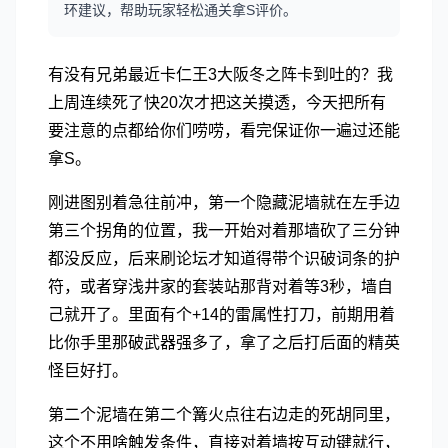
环建议，帮助玩家轻松通关拿S评价。
有没有兄弟最近卡仁王3大阪冬之阵卡到吐的？我
上周连续死了快20次才把这关摸透，今天把所有
要注意的点都给你们唠唠，看完保证你一遍过还能
拿S。
刚进图别着急往前冲，第一个隐藏泥墙就在左手边
第三个拐角的位置，我一开始对着那墙砍了三分钟
都没反应，后来刷论坛才知道得带个识破词条的护
符，或者穿浅井家的套装站那背对着等3秒，墙自
己就开了。里面有个+14的雷属性打刀，前期用着
比你手里那破武器强多了，拿了之后打后面的精英
怪巨好打。
第二个泥墙在第二个篝火点往右边走的死胡同里，
这个不用啥触发条件，直接对着墙按互动键就行，