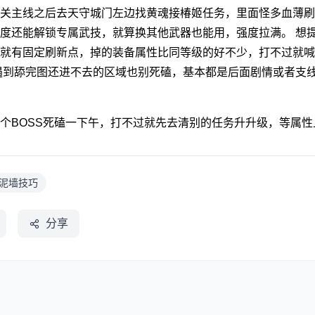
关主线之后去天守城门左边找黄魂接椿姬任务，里面怪多血薄刷新
度还能解锁专属武技，就算换其他武器也能用，强度拉满。 想
就有固定刷新点，掉的装备属性比同等级的好不少，打不过就喊
遇到舔完图还进不去的区域也别死磕，基本都是后面剧情或者支
个BOSS死磕一下午，打不过就先去清别的任务升升级，等属
,泥墙技巧
分享