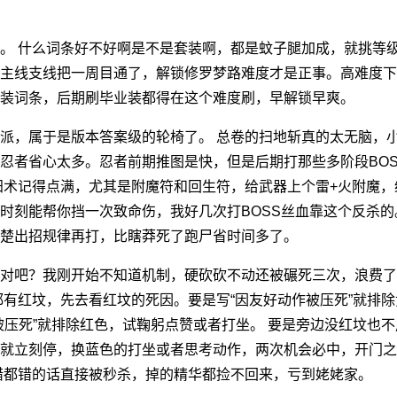
。 什么词条好不好啊是不是套装啊，都是蚊子腿加成，就挑等
主线支线把一周目通了，解锁修罗梦路难度才是正事。高难度下
装词条，后期刷毕业装都得在这个难度刷，早解锁早爽。
派，属于是版本答案级的轮椅了。 总卷的扫地斩真的太无脑，小
忍者省心太多。忍者前期推图是快，但是后期打那些多阶段BO
术记得点满，尤其是附魔符和回生符，给武器上个雷+火附魔，给BO
时刻能帮你挡一次致命伤，我好几次打BOSS丝血靠这个反杀的
楚出招规律再打，比瞎莽死了跑尸省时间多了。
对吧？我刚开始不知道机制，硬砍砍不动还被碾死三次，浪费了
都有红坟，先去看红坟的死因。要是写“因友好动作被压死”就排
被压死”就排除红色，试鞠躬点赞或者打坐。 要是旁边没红坟也
就立刻停，换蓝色的打坐或者思考动作，两次机会必中，开门之
错都错的话直接被秒杀，掉的精华都捡不回来，亏到姥姥家。