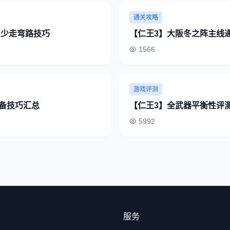
通关攻略
 少走弯路技巧
【仁王3】大阪冬之阵主线
1566
游戏评测
备技巧汇总
【仁王3】全武器平衡性评
5992
服务