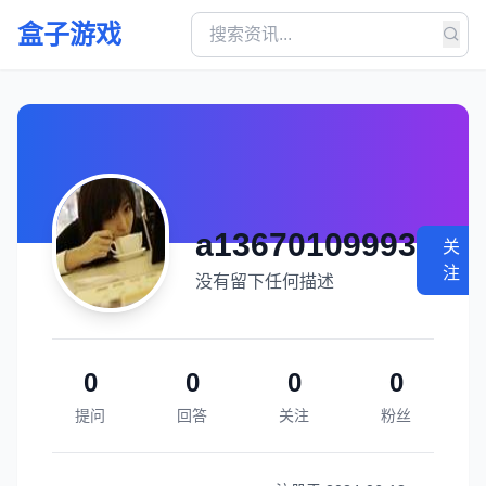
盒子游戏
a13670109993
关
注
没有留下任何描述
0
0
0
0
提问
回答
关注
粉丝