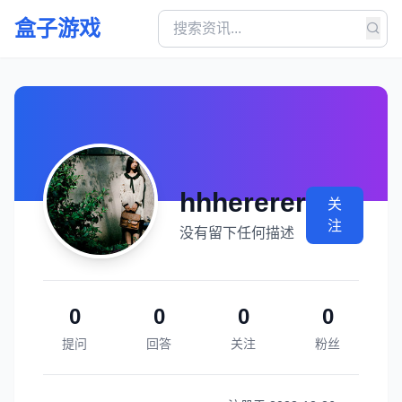
盒子游戏
hhhererer
关
注
没有留下任何描述
0
0
0
0
提问
回答
关注
粉丝