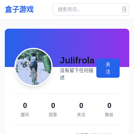
盒子游戏
Julifrola
关
没有留下任何描
注
述
0
0
0
0
提问
回答
关注
粉丝