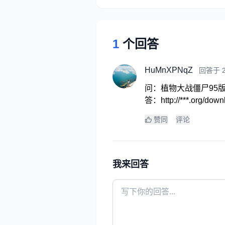
1
个回答
HuMnXPNqZ
回答于 20
问：植物大战僵尸95
答：http://***.or
赞同
评论
我来回答