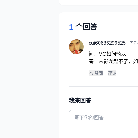
1
个回答
cui60636299525
回答于
问：MC如何骑龙
答：末影龙起不了，如
赞同
评论
我来回答