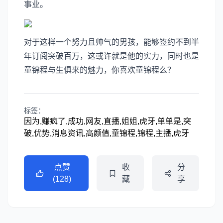
事业。
对于这样一个努力且帅气的男孩，能够签约不到半
年订阅突破百万，这或许就是他的实力，同时也是
童锦程与生俱来的魅力，你喜欢童锦程么？
标签：
因为,赚疯了,成功,网友,直播,姐姐,虎牙,单单是,突
破,优势,消息资讯,高颜值,童锦程,锦程,主播,虎牙
点赞
收
分
(128)
藏
享