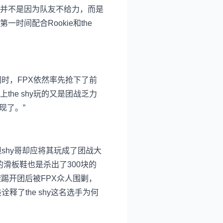
并不是因为队友不给力，而是
间配合Rookie和the
同时，FPX依然率先抢下了前
he shy玩的又是团战乏力
现了。”
shy哥却应将其玩成了团战大
y的滑板鞋也是杀出了300块的
踢开团后被FPX众人围剿，
释了the shy这名选手为何