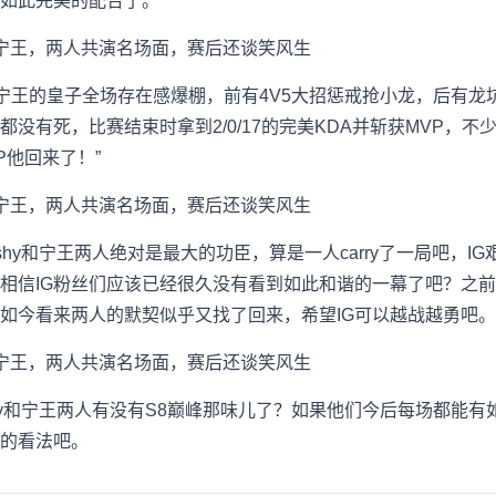
出如此完美的配合了。
，宁王的皇子全场存在感爆棚，前有4V5大招惩戒抢小龙，后有龙坑
没有死，比赛结束时拿到2/0/17的完美KDA并斩获MVP，
P他回来了！”
 shy和宁王两人绝对是最大的功臣，算是一人carry了一局吧，
相信IG粉丝们应该已经很久没有看到如此和谐的一幕了吧？之前
如今看来两人的默契似乎又找了回来，希望IG可以越战越勇吧。
shy和宁王两人有没有S8巅峰那味儿了？如果他们今后每场都能有
的看法吧。