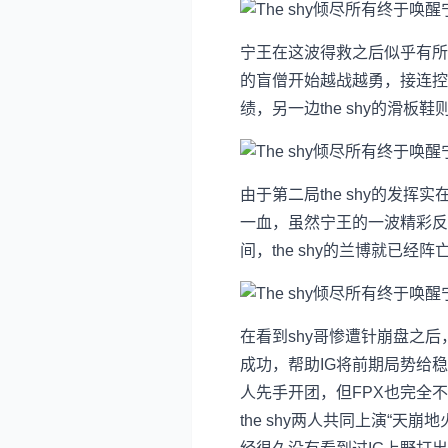
宁王在这波得救之后似乎有所
的盲僧开始越战越勇，接连控下
绩，另一边the shy的滑板
由于第二局the shy的发挥
一血，虽然宁王的一波精彩反蹲
间，the shy的兰博就已
在看到shy哥惨遭针崩盘之后
成功，帮助IG将前期局势给
人先手开团，但FPX也完全
the shy两人共同上演“