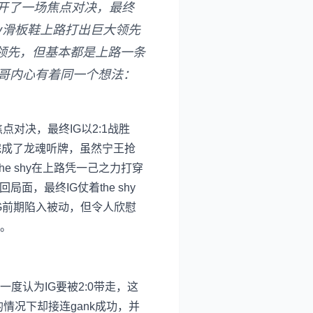
间展开了一场焦点对决，最终
hy滑板鞋上路打出巨大领先
济领先，但基本都是上路一条
灰哥内心有着同一个想法：
点对决，最终IG以2:1战胜
就完成了龙魂听牌，虽然宁王抢
e shy在上路凭一己之力打穿
面，最终IG仗着the shy
IG前期陷入被动，但令人欣慰
战。
度认为IG要被2:0带走，这
情况下却接连gank成功，并