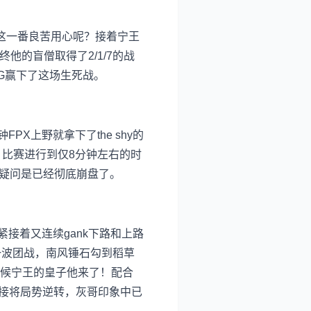
这一番良苦用心呢？接着宁王
他的盲僧取得了2/1/7的战
帮IG赢下了这场生死战。
PX上野就拿下了the shy的
，比赛进行到仅8分钟左右的时
无疑问是已经彻底崩盘了。
紧接着又连续gank下路和上路
一波团战，南风锤石勾到稻草
时候宁王的皇子他来了！配合
波直接将局势逆转，灰哥印象中已