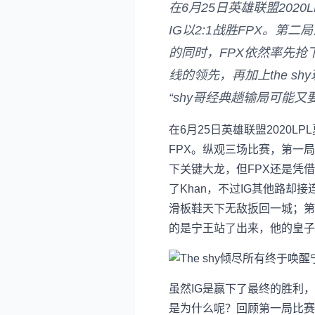
在6月25日英雄联盟202
IG以2:1战胜FPX。第
的同时，FPX依然率先抢
线的领先，再加上the 
“shy哥经典趟输局可能又要重
在6月25日英雄联盟2020L
FPX。纵观三场比赛，第一
下关键大龙，但FPX还是凭借
了Khan，不过IG其他路却接
滑板鞋天下无敌扳回一城；第三
的是宁王站了出来，他的皇子
虽然IG是赢下了最终的胜利
是为什么呢？回顾第一局比赛双