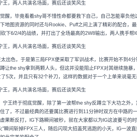
觉醒，毕竟看着shy哥不惜性命都要救下自己，自己怎能辜负他
地图资源的同时还与Rookie、Puff之间上演了精彩的配合，最终
鞋则砍下6/2/4的战绩，并打出了全场最高的2W8输出，两人携手
实在太出色，于是第三局FPX便采取了军训战术，比赛开始不到4分钟F
让the shy拿到两颗人头，但这并没能阻止FPX对其继续施暴
经阵亡了5次，并且只有32个补刀，这样的数据对于一个上单来说毫
，宁王终于彻底觉醒，除了第一波帮the shy反蹲立下大功之外，
稳住了，不过最经典的还要属比赛进行到11分钟时双方在中路的
不虚果断反打，IG下路瞬间被秒，就在大家都以为IG这波要亏的
天崩地火”瞬间斩掉FPX三人，随后闪现大招盖死逃跑的小天，IG一