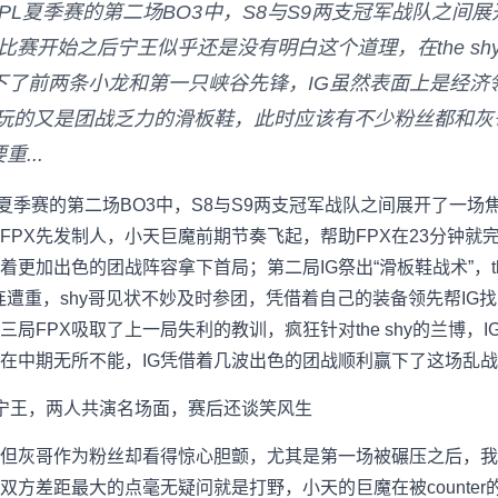
0LPL夏季赛的第二场BO3中，S8与S9两支冠军战队之
二局比赛开始之后宁王似乎还是没有明白这个道理，在the s
下了前两条小龙和第一只峡谷先锋，IG虽然表面上是经
shy玩的又是团战乏力的滑板鞋，此时应该有不少粉丝都和
...
PL夏季赛的第二场BO3中，S8与S9两支冠军战队之间展开了一场焦
局FPX先发制人，小天巨魔前期节奏飞起，帮助FPX在23分钟
着更加出色的团战阵容拿下首局；第二局IG祭出“滑板鞋战术”，th
连遭重，shy哥见状不妙及时参团，凭借着自己的装备领先帮IG找回局
局FPX吸取了上一局失利的教训，疯狂针对the shy的兰博，
在中期无所不能，IG凭借着几波出色的团战顺利赢下了这场乱
，但灰哥作为粉丝却看得惊心胆颤，尤其是第一场被碾压之后，我一
方差距最大的点毫无疑问就是打野，小天的巨魔在被counter的