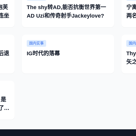
泡芙
The shy转AD,能否抗衡世界第一
宁
连坐
AD Uzi和传奇射手Jackeylove?
两
国内实事
国内
后退
IG时代的落幕
Th
矢
，是
了