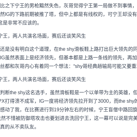
比之下宁王的男枪黯然失色，灰哥觉得宁王第一局做不到事情，
IG的下路前期被推了塔，但中上都是有线权的，可宁王却没有第一时
，这是非常不应该的。
是没有明白这个道理，在the shy滑板鞋上路打出巨大领先的
G虽然表面上是经济领先，但基本都是上路一条线的领先，再加上t
丝都和灰哥内心有着同一个想法：“shy哥经典趟输局可能又要重
断the shy这名选手，虽然滑板鞋是一个以单带为主的英雄，但
打得溃不成军，IG一度将经济领先拉开到了3000，而the sh
感动了我，在比赛进行到19分钟左右的时候，宁王盲僧中路回旋
hy竟然不惜被防御塔攻击也要划进去洗回宁王，这一幕可以说是完美诠
真的从不卖队友。