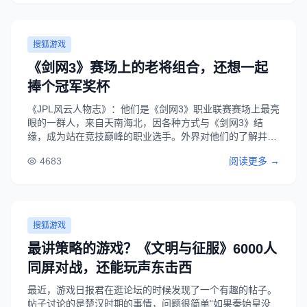
搜狐游戏
《剑网3》赛场上的老将组合，还想一起
捧个冠军奖杯
《JPL风云人物志》：他们是《剑网3》职业联赛赛场上最亮
眼的一群人，来自天南海北，因各种方式与《剑网3》结
缘，成为站在竞技巅峰的职业选手。外界对他们的了解并不
少，他们自己又是如何看待自己的呢？本栏目将会带大家看
4683
阅读更多 →
看选手眼中的自己。在《剑网3》的赛场上有这样三个人，
他们总是集体出现在一起，出了几个版本的......
搜狐游戏
最讲策略的游戏？《文明与征服》6000人
同屏对战，还能玩声东击西
最近，游戏日报君在逛论坛的时候发现了一个有趣的帖子。
帖子讨论的是楚汉时期的事情，问题很简单“如果秦始皇没