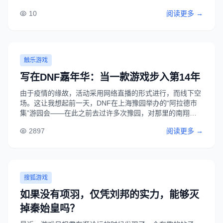
后，他的奇亚娜就开始秀遍全场了，只要感觉能够五杀的，
10
阅读更多 →
北枫就完全能够五杀，真正的给网友们带来了一场精彩的击
杀秀，很有观赏性。...
触乐游戏
写在DNF嘉年华：当一款游戏步入第14年
由于疫情的缘故，活动采用网络直播的形式进行，而线下空
场。这让我想起前一天，DNF在上海豫园举办的“阿拉德市
集”游园会——在此之前去过许多次豫园，对那里的南翔馒
头店相当熟悉，但说真的，在那里看到游戏主题的宣传，这
2897
阅读更多 →
还是第一次。DNF在那里开设了几个游玩区，这让我甚至感
受到了一丝探险乐园的味道。让我印象最......
搜狐游戏
如果没有项羽，仅凭刘邦的实力，能够灭
掉秦始皇吗？