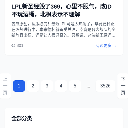
LPL新圣经毁了369，心里不服气，改ID
不玩酒桶，北枫表示不理解
苦瓜原创，翻版必究！最近LPL可是太热闹了，毕竟德杯正
在火热进行中，本来德杯就备受关注，毕竟是各大战队的全
新阵容出征，还是让人很好奇的。只想说，这波新圣经还真
的是毁了369，心里不服气哦，本来德杯一场不胜，就很难
801
阅读更多 →
受了，还被新圣经冲击了一波，不能接受，这不，369的ID
都是换了，不玩酒桶。...
上
下
一
1
2
3
4
5
...
3526
一
页
页
全部分类