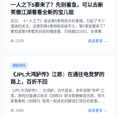
一人之下5要来了？先别着急，可以去新
笑傲江湖看看全新的宝儿姐
近日，《一人之下》放出第5季预告片的事情，引起了不少
漫迷的关注，没想到第4季刚刚完结不久，第5季就要来了？
要知道第4季截至目前的播放量，已经超过10亿，全季累计
播放量也已经超过40亿，可想这部国漫的影响力。有人猜
2139
阅读更多 →
测，按照《一人之下》往年预告片到正式上线的曝光节奏，
那么大概率在明年一月份，动漫第5季或......
搜狐游戏
《JPL大鸿胪传》江郎：在通往电竞梦的
路上，百折不回
《JPL大鸿胪传》：大鸿胪，古代官名，本栏目取“传声”之
意。游戏日报通过采访《剑网3》职业联赛解说天团，带大
家看看和《剑网3》电竞一起成长的解说们背后的故事。与
其他解说不同，江郎是第一次尝试解说《剑网3》电竞赛
1084
阅读更多 →
事，包括俞白维都有两个月的经验，而他却是个“纯萌新”。
“因为她也在玩，所以开始了解这个游戏......