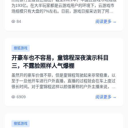
为193亿。在大半玩家都是云游戏用户的环境下，云游戏市
场规模只有大盘的7%左右。日前，游戏日报采访到了阿里
巴巴云游戏事业部/元境副总经理龙志勇，对元境如何降低开
84
阅读更多 →
发者入局门槛等行业问题进行了深入交流。...
搜狐游戏
开豪车也不容易，童锦程深夜演示科目
三，不露脸照样人气爆棚
虽然开的豪车价值不菲，但是童锦程驾驶起来非常稳重，以
至于一旦他开车进行户外直播，直播的过程就会在车上度过
很长时间。对于童锦程这样以颜值著称的户外主播来说，长
时间的不露脸直播其实是挺影响热度的一件事。期待童锦程
6909
阅读更多 →
未来更多的精彩，继续创造户外主播圈的神话。...
搜狐游戏