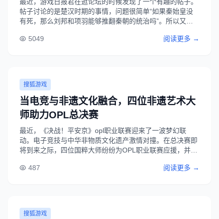
最近，游戏日报君在逛论坛的时候发现了一个有趣的帖子。
帖子讨论的是楚汉时期的事情，问题很简单“如果秦始皇没
有死，那么刘邦和项羽能够推翻秦朝的统治吗”。所以又有
好事的小伙提出问题，削弱了秦始皇也得削弱反秦大军，即
5049
阅读更多 →
让刘邦来单独面对秦始皇带领的末代秦朝，谁能赢？刘邦在
《文明与征服》中是一位自带控制的英雄，可......
搜狐游戏
当电竞与非遗文化融合，四位非遗艺术大
师助力OPL总决赛
最近，《决战！平安京》opl职业联赛迎来了一波梦幻联
动。电子竞技与中华非物质文化遗产激情对撞。在总决赛即
将到来之际，四位国粹大师纷纷为OPL职业联赛应援，并将
中华传统文化传授给职业选手们。王威老师是第一位嘉定竹
487
阅读更多 →
刻国家级代表性传承人。而嘉定竹刻早在15年前就被列为列
入第一批国家非物质文化遗产。其历史距......
搜狐游戏