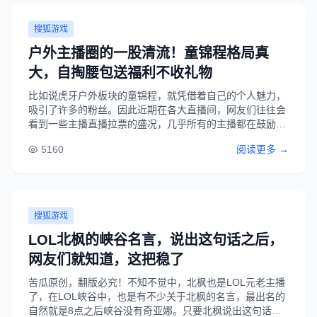
搜狐游戏
户外主播圈的一股清流！童锦程格局真
大，自掏腰包送福利不收礼物
比如说虎牙户外板块的童锦程，就凭借着自己的个人魅力，
吸引了许多的粉丝。因此近期在各大直播间，网友们往往会
看到一些主播直播拉票的盛况，几乎所有的主播都在鼓励自
己的粉丝刷礼物，然而童锦程却是其中一个例外。这样一位
5160
阅读更多 →
主播，可以说是圈内少有的清流了，或许正是因为这些原因
所在，才能够吸引这么多观众继续支持童锦程......
搜狐游戏
LOL北枫的峡谷名言，说出这句话之后，
网友们就知道，这把稳了
苦瓜原创，翻版必究！不知不觉中，北枫也是LOL元老主播
了，在LOL峡谷中，也是有不少关于北枫的名言，最出名的
自然就是8点之后峡谷没有奇亚娜。只要北枫说出这句话之