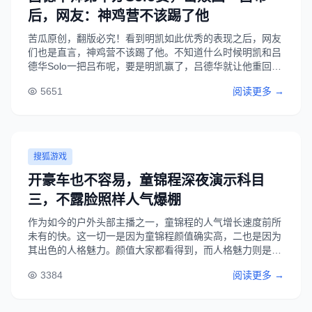
后，网友：神鸡营不该踢了他
苦瓜原创，翻版必究！看到明凯如此优秀的表现之后，网友
们也是直言，神鸡营不该踢了他。不知道什么时候明凯和吕
德华Solo一把吕布呢，要是明凯赢了，吕德华就让他重回神
鸡营，实力已经得到认可了，是该回到本来应该有的位置
5651
阅读更多 →
了。...
搜狐游戏
开豪车也不容易，童锦程深夜演示科目
三，不露脸照样人气爆棚
作为如今的户外头部主播之一，童锦程的人气增长速度前所
未有的快。这一切一是因为童锦程颜值确实高，二也是因为
其出色的人格魅力。颜值大家都看得到，而人格魅力则是由
直播过程中童锦程的一言一行所构建的，比如他在最近一次
3384
阅读更多 →
的深夜直播中就展现了一把。虽然开的豪车价值不菲，但是
童锦程驾驶起来非常稳重，以至于一旦他开车......