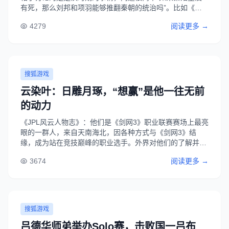
有死，那么刘邦和项羽能够推翻秦朝的统治吗”。比如《文
明与征服》手游或许就能实现这个猜想。刘邦在《文明与征
4279
阅读更多 →
服》中是一位自带控制的英雄，可以施加缴械或者沉默，而
秦始皇的技能同样具备“恐慌”控制效果，而......
搜狐游戏
云染叶：日雕月琢，“想赢”是他一往无前
的动力
《JPL风云人物志》：他们是《剑网3》职业联赛赛场上最亮
眼的一群人，来自天南海北，因各种方式与《剑网3》结
缘，成为站在竞技巅峰的职业选手。外界对他们的了解并不
少，他们自己又是如何看待自己的呢？云染叶已经打了5年
3674
阅读更多 →
《剑网3》赛事，是圈子里数得上号的顶级奶妈，也是去年
JPL冠军队伍的一员，但其为人却一直比......
搜狐游戏
吕德华师弟举办Solo赛，击败国一吕布