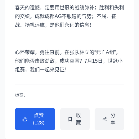
春天的遗憾，定要用世冠的战绩弥补；胜利和失利
的交织，成就成都AG不服输的气势；不屈、征
战、扬帆远航，是他们永远的信念！
心怀荣耀，勇往直前。在强队林立的“死亡A组”，
他们能否击败劲敌，成功突围？7月15日，世冠小
组赛，我们一起来见证！
标签：
点赞
收
分
(128)
藏
享