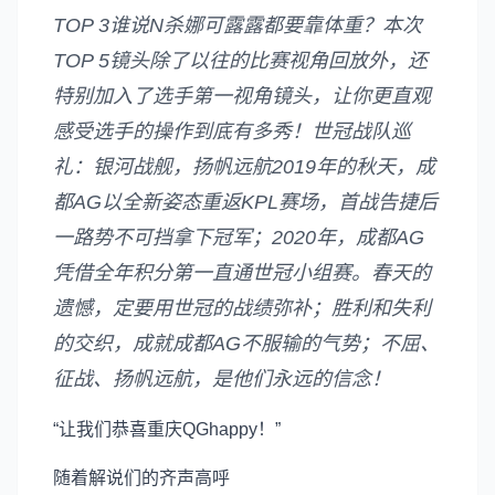
TOP 3谁说N杀娜可露露都要靠体重？本次
TOP 5镜头除了以往的比赛视角回放外，还
特别加入了选手第一视角镜头，让你更直观
感受选手的操作到底有多秀！世冠战队巡
礼：银河战舰，扬帆远航2019年的秋天，成
都AG以全新姿态重返KPL赛场，首战告捷后
一路势不可挡拿下冠军；2020年，成都AG
凭借全年积分第一直通世冠小组赛。春天的
遗憾，定要用世冠的战绩弥补；胜利和失利
的交织，成就成都AG不服输的气势；不屈、
征战、扬帆远航，是他们永远的信念！
“让我们恭喜重庆QGhappy！”
随着解说们的齐声高呼