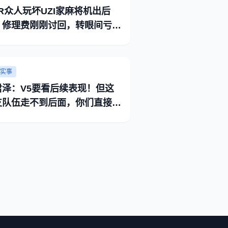
R众人玩坏UZI家麻将机出后
，修理费刚刚讨回，转眼间亏得
多！
实事
君泽：V5要看后续表现！但这
支队伍走不到后面，你们直接找