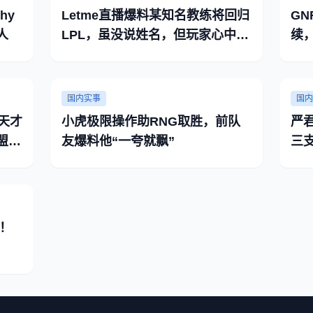
hy
Letme直播爆料某知名教练将回归
GN
人
LPL，虽没说姓名，但玩家心中已
续
有答案
更
国内实事
国内
天才
小虎极限操作助RNG取胜，前队
严
盟
友爆料他“一夸就飘”
三
我
！