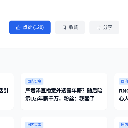
点赞 (128)
收藏
分享
国内实事
国内
活引
严君泽直播意外透露年薪？随后暗
R
示Uzi年薪千万，粉丝：我酸了
心人
国内实事
国内