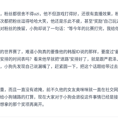
，粉丝都很舍不得uzi，他不但游戏打得好，还很有直播效果，粉
次都把粉丝逗得哈哈大笑，他还是乐此不疲，甚至“奖励”自己玩
对粉丝的挽留，小狗却说了一句话：“等今年的比赛打完，我给你
的世界赛了，难道小狗真的要像他的韩服ID说的那样，要度过“
安排的时间表吗？看来他早就把“退路”安排好了，就是跟严君泽
，小狗先发现自己说漏嘴了，赶紧圆一下，把这个话题给带过去
重，而且一直没有遮掩，前不久他的女友奥咪咪就一直在社交网
给小狗铺路的打算，现在大家对于小狗会退役这件事情已经是接
想拿的那个奖项再离开。