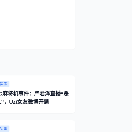
实事
NG麻将机事件：严君泽直播“恶
”，Uzi女友微博开撕
实事