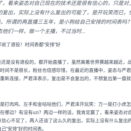
了，看来姿态对自己现在的技术还是很有信心的，只是对上
的复出，实际上没有什么复出的可能了，是开玩笑而已，但
表。所谓的再直播三五年，是小狗给自己安排的时间表吗？
他们一样，做一个主播，不过当时...
却说了退役！时间表都“安排”好
役还是没有退役的，都开始直播了，虽然离着世界赛越来越近，
时间不是很长，粉丝也倍感珍惜，在最近的直播中，姿态与严君
重新连接，严君泽表示，复出是不会复出的，不想复出第一盘就打t
是打肉鸡、左手和金咕咕他们，严君泽开玩笑：万一是打小虎怎
在哪边？有没有uzi？两边一样的话，我肯定赢了，看来姿态对
有点信心不足了，两人还谈了这么久的复出，实际上没有什么复出
自己“安排”好的时间表。