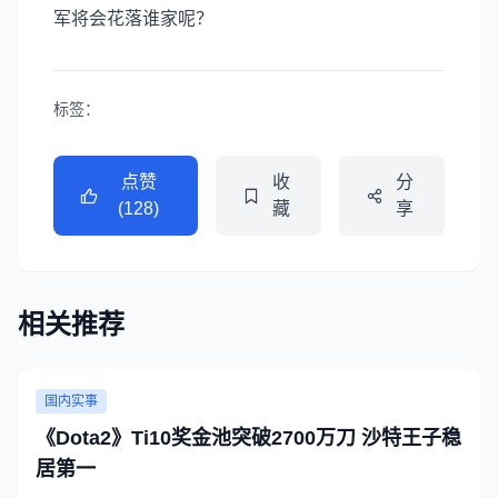
军将会花落谁家呢？
标签：
点赞
收
分
(128)
藏
享
相关推荐
国内实事
《Dota2》Ti10奖金池突破2700万刀 沙特王子稳
居第一