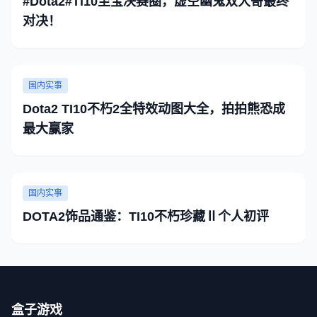
#Dota2#Ti10至宝决赛圈，虚空幽鬼双大哥最终
对决！
国内实事
Dota2 TI10不朽2全特效动图大全，拍拍熊恐成
最大赢家
国内实事
DOTA2饰品通鉴：TI10不朽珍藏Ⅱ个人初评
盒子游戏