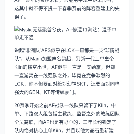
AF一整年的表现来看，只能用中规中矩来形容，
这其中就不得不提一下春季赛前的阵容重建上的失
误了。
说起“非洲队”AFS似乎在LCK一直都是一支“悲情战
队”，从Marin加盟声名鹊起，到新一代上单皇帝
Kiin的横空出世，AF似乎一直是一支劲旅，但却
一直游离在一线强队之外，毕竟在竞争激烈的
LCK，你不但要面对绝对幻神SKT，还要面对同样
强大的GEN、KT等传统豪门。
20赛季开始之前AF战队一线队只留下了Kiin，中
单、下路双人组包括主教练、监督之外的教练团队
全员离职，而AF也是有野心的，三年长约锁定了
队内绝对核心上单Kiin，并且以他为基石重新建