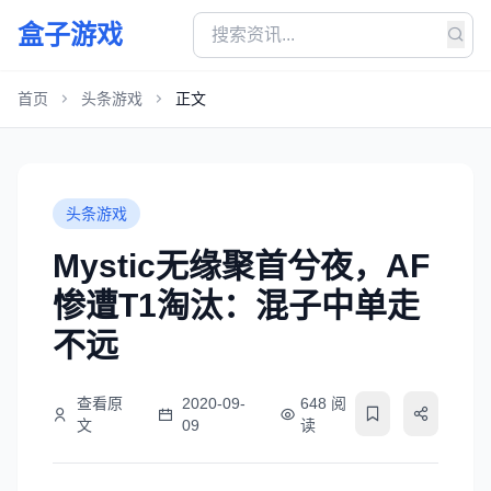
盒子游戏
首页
头条游戏
正文
头条游戏
Mystic无缘聚首兮夜，AF
惨遭T1淘汰：混子中单走
不远
查看原
2020-09-
648 阅
文
09
读