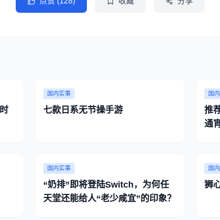
点赞 (128)
收藏
分享
国内实事
国内
时
七款日系无节操手游
推
通
国内实事
国内
“奶排”即将登陆Switch，为何任
狮
天堂还能给人“老少咸宜”的印象？