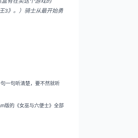
黑盒有在卖这个游戏的
魔王3》。）骑士从最开始勇
。
一句一句听清楚，要不然就听
eam版的《女巫与六便士》全部