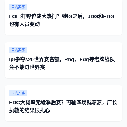
打野皇子拿到头后没能扛起大梁，全场梦游
国内实事
EDG下路也没有优势，这把这样状态以及发挥的
LOL:打野位成大热门？继iG之后，JDG和EDG
EDG可以说全LPL的
也有人员变动
国内实事
lpl争夺s20世界赛名额，Rng、Edg等老牌战队
竟不能进世界赛
国内实事
EDG大概率无缘季后赛？再输四场就凉凉，厂长
执教的结果很扎心