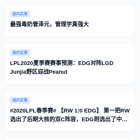
国内实事
最强毒奶管泽元，管理学真强大
国内实事
LPL2020夏季赛赛事预测：EDG对阵LGD
Junjia野区迎战Peanut
国内实事
#2020LPL春季赛# 【RW 1:0 EDG】 第一把RW
选出了后期大核的双C阵容，EDG则选出了中前
期的阵容 上路金属始终被鳄鱼压制，中单下路打
了一波团后技能全交，然后让黄鸡对线无限发育