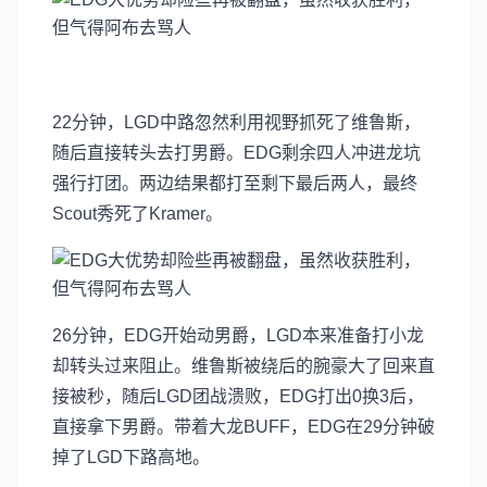
22分钟，LGD中路忽然利用视野抓死了维鲁斯，
随后直接转头去打男爵。EDG剩余四人冲进龙坑
强行打团。两边结果都打至剩下最后两人，最终
Scout秀死了Kramer。
​26分钟，EDG开始动男爵，LGD本来准备打小龙
却转头过来阻止。维鲁斯被绕后的腕豪大了回来直
接被秒，随后LGD团战溃败，EDG打出0换3后，
直接拿下男爵。带着大龙BUFF，EDG在29分钟破
掉了LGD下路高地。