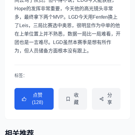
间去骂了队员。但不得不说，EDG今天能获胜，
Hope的发挥非常重要，今天他的高光镜头非常
多，最终拿下两个MVP。LGD今天用Fenfen换上
了Leis，三局比赛选中奥恩，很明显作为中单的他
在上单位置上并不熟悉，数据一局比一局难看，开
团也是一言难尽。LGD虽然本赛季是想有所作
为，但人员储备方面根本没有跟上。
标签：
点赞
收
分
(128)
藏
享
相关推荐