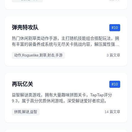
弹壳特攻队
#10
热门休闲割草类动作手游，主打随机技能组合搭配玩法，拥
有丰富的装备养成系统与无尽关卡挑战内容，解压属性强，
新玩家登录即送十连抽与限定皮肤福利。
动作,Roguelike,割草,射击,手游
3 篇文章
再玩亿关
#10
益智解谜类游戏，拥有大量趣味拼图关卡，TapTap评分
9.3，属于高分优质休闲游戏，深受解谜爱好者欢迎。
拼图,解谜,益智
14 篇文章