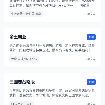
深海生存游戏《深海迷航》的续作，玩家将在异星水域展开
生存探索，位列2026年5月26日-6月2日Steam一周销量榜
第六名。
生存冒险,开放世界,探索
0 篇文章
帝王霸业
#10
融合传奇玩法与国战元素的热门游戏，加入神兽养成、红颜
羁绊、跨服攻城等特色玩法，爆率高节奏快，新手福利丰
厚，是2026年热度上升最快的传奇类游戏。
传奇,国战,MMORPG
6 篇文章
三国志战略版
#10
以三国历史为背景的策略战争类手游，玩家可扮演诸侯招募
武将、发展势力、争夺城池，体验真实的三国争霸玩法。
SLG,历史,三国IP
0 篇文章