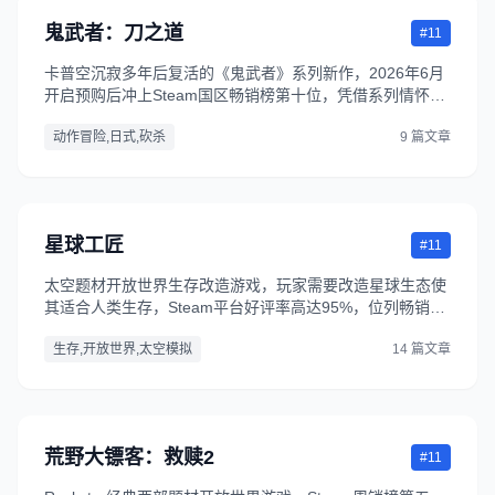
鬼武者：刀之道
#11
卡普空沉寂多年后复活的《鬼武者》系列新作，2026年6月
开启预购后冲上Steam国区畅销榜第十位，凭借系列情怀和
卡普空动作游戏的优质口碑受到大量玩家期待。
动作冒险,日式,砍杀
9 篇文章
星球工匠
#11
太空题材开放世界生存改造游戏，玩家需要改造星球生态使
其适合人类生存，Steam平台好评率高达95%，位列畅销榜
第六位。
生存,开放世界,太空模拟
14 篇文章
荒野大镖客：救赎2
#11