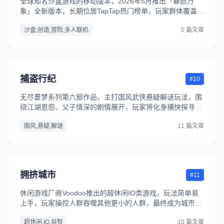
全球知名沙盒游戏的移动版本，2026年5月推出「春启万
象」全新版本，长期位居TapTap热门榜单，玩家群体覆盖全
年龄段。
沙盒,创造,冒险,多人联机
0 篇文章
捕盗行纪
#10
无尽噩梦系列第六部作品，主打国风武侠悬疑解谜玩法，围
绕江湖恩怨、父子情深的剧情展开，玩家将化身捕快探寻案
件真相，2026年3月TapTap热门榜排名第四，评分达8.5
国风,悬疑,解谜
11 篇文章
分。
拥挤城市
#11
休闲游戏厂商Voodoo推出的超休闲IO类游戏，玩法简单易
上手，玩家操控人群吞噬其他更小的人群，最终成为城市中
最大的人群即可获胜，2026年6月连续6天霸占抖音游戏热
超休闲,IO,益智
10 篇文章
度榜首，传播性极强。