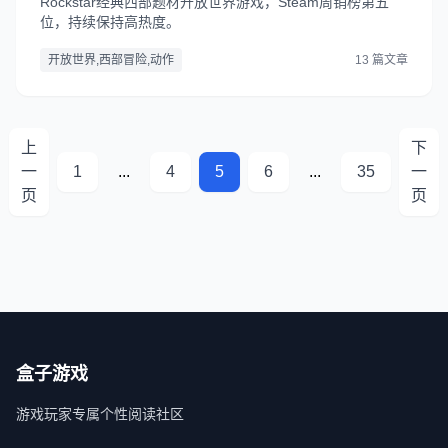
Rockstar经典西部题材开放世界游戏，Steam周销榜第五
位，持续保持高热度。
开放世界,西部冒险,动作
13 篇文章
上
下
一
1
...
4
5
6
...
35
一
页
页
盒子游戏
游戏玩家专属个性阅读社区