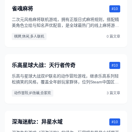
雀魂麻将
#10
二次元风格麻将联机游戏，拥有正版日式麻将规则，搭配精
美角色立绘与知名声优配音，是全球最热门的线上麻将游戏
之一。
棋牌,休闲,多人联机
0 篇文章
乐高星球大战：天行者传奇
#10
乐高与星球大战双IP联名的动作冒险游戏，继承乐高系列轻
松搞笑的风格，覆盖全年龄玩家群体，位列Steam中国区畅
销榜第三位。
动作冒险,IP改编,合家欢
3 篇文章
深海迷航2：异星水域
#10