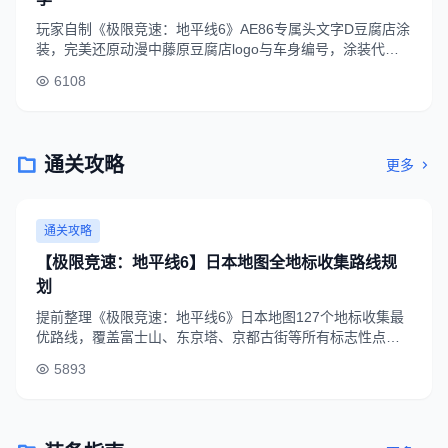
玩家自制《极限竞速：地平线6》AE86专属头文字D豆腐店涂
装，完美还原动漫中藤原豆腐店logo与车身编号，涂装代码
已公开，玩家可在游戏创意工坊中搜索下载使用。
6108
通关攻略
更多
通关攻略
【极限竞速：地平线6】日本地图全地标收集路线规
划
提前整理《极限竞速：地平线6》日本地图127个地标收集最
优路线，覆盖富士山、东京塔、京都古街等所有标志性点
位，全程耗时约3.5小时，可快速解锁“环球探索者”成就。
5893