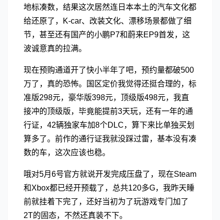
地标凑数，结果这次居然连日本本土的汽车文化都
给还原了，K-car、改装文化、漂移场景都做了细
节，甚至还有国产的小鹏P7和蔚来EP9首发，这
波诚意真的拉满。
现在预购通道开了快小半年了吧，预约量都破500
万了，真的恐怖。国区定价我觉得还挺合理的，标
准版298元，豪华版398元，顶级版498元，我直
接冲的顶级版，毕竟能提前3天玩，还有一年的通
行证，42辆独家车加8个DLC，算下来比单独买划
算多了。前作的通行证我就没踩过雷，基本没有凑
数的车，这次应该也稳。
哦对5月6号官方就说开发完成压盘了，现在Steam
和Xbox都已经开预载了，总共120多G，我昨天睡
前就挂着下完了，还好当初为了玩游戏专门加了
2T的固态，不然还真装不下。