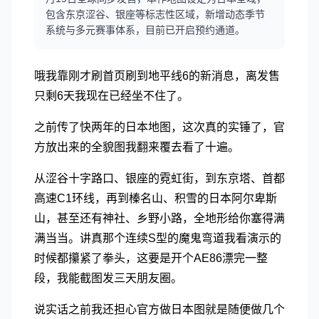
包含东京涩谷、银座等标志性区域，新增动态季节
系统与多元赛事体系，目前已开启预约通道。
哦我靠刚才刷首页刷到地平线6的新消息，离发售
只剩6天我现在已经坐不住了。
之前传了快两年的日本地图，这次真的实锤了，官
方放出来的全貌图我翻来覆去看了十遍。
从涩谷十字路口、银座的霓虹街，到东京塔、首都
高速C1环线，再到榛名山、积雪的日本阿尔卑斯
山，甚至还有神社、乡野小路，全地形给你塞得满
满当当。讲真那个连续S型的魔鬼弯道我看演示的
时候都攥紧了拳头，这要是开个AE86漂完一整
段，我能截图发三天朋友圈。
说实话之前我还担心官方做日本图就是随便做几个