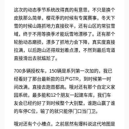
这次的动态季节系统改得真的有意思，不只是换个
皮肤那么简单，樱花季的时候有专属赛事，冬天下
雪的时候山路抓地力直接砍半，还有山区的常驻雪
域，终于不用等换季才能玩雪地漂移了。还有那个
轮胎动态磨损，漂多了抓地力会下降，真实度直接
拉满，以后跑山还得规划着点漂，不然到最后弯道
直接滑出去就尴尬了。
700多辆授权车，150辆是系列第一次加的，我已
经看好了那台最新款的日产GTR，到时候第一时
间改满，直接去跑首都高。哦对还有那个自定义家
园系统，最多能和12个朋友一起建车库，我们车
友会已经约好了到时候整个大别墅，谁跑山赢了谁
的车停C位，输了的就只能停门口当门卫。
哦对还有个小槽点，之前居然有爆料说这代地图是