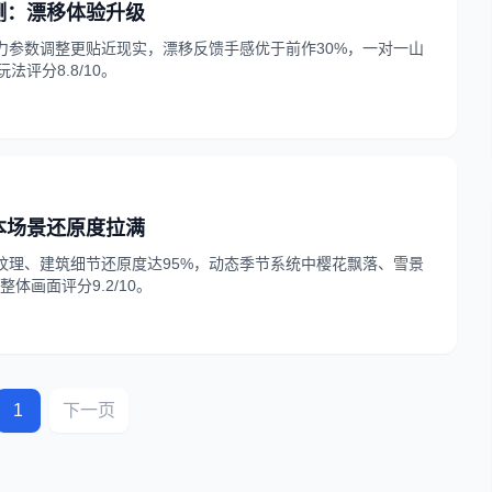
测：漂移体验升级
力参数调整更贴近现实，漂移反馈手感优于前作30%，一对一山
评分8.8/10。
本场景还原度拉满
纹理、建筑细节还原度达95%，动态季节系统中樱花飘落、雪景
画面评分9.2/10。
1
下一页