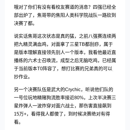
哦对了你们有没有看校友赛道的消息？四强已经全
部出炉了，焦哥带的焦阳人类科学院战队一路砍到
决赛了都。
说实话焦哥这次状态是真的猛，之前八强赛连续两
把九精灵满血鸡，对面拿了三星TB都刮痧，属于
是版本理解直接领先别人一个版本，我看他最近直
播练的六术士召唤流，成型之后无脑吃鸡，已经属
于当前版本T0阵容了，想打比赛的兄弟真的可以
抄作业。
另一个决赛队伍是武大的Crychic，听说他们队的
一号位玩地精赌狗流胜率接近80%，上次半决赛三
星炸弹人一波炸穿对面六战士，那伤害直接飙到
15万+，看得我人都傻了，到时候决赛绝对有得
看。