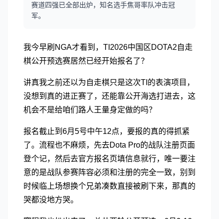
赛道四强已全部出炉，知名选手焦哥率队冲击冠
军。
我今早刷NGA才看到，TI2026中国区DOTA2自走
棋公开预选赛居然已经开始报名了？
讲真我之前还以为自走棋只是这次TI的表演项目，
没想到真的进正赛了，还能靠公开海选打进去，这
机会不是给咱们路人王量身定做的吗？
报名截止到6月5号中午12点，要报的真的得抓紧
了。流程也不麻烦，先去Dota Pro的战队注册页面
登个记，然后去官方报名页填信息就行，唯一要注
意的是战队参赛阵容必须和注册的完全一致，别到
时候临上场想换个兄弟凑数直接被刷下来，那真的
哭都没地方哭。