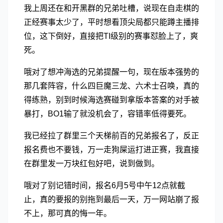
我上周还在和开黑群的兄弟吐槽，说现在自走棋的
正经赛事太少了，平时想看顶尖局都只能蹲主播排
位，这下倒好，直接把TI级别的赛事怼脸上了，爽
死。
哦对了想冲海选的兄弟提醒一句，现在版本强势的
那几套阵容，什么四巨魔三龙、六术士召唤，真的
得练熟，别到时候海选赛碰到拿版本答案的对手被
暴打，BO1输了就没机会了，容错率低得要死。
我已经拉了群里三个天梯前百的兄弟报名了，反正
报名费也不要钱，万一走狗屎运打进正赛，我直接
在群里发一万块红包好吧，说到做到。
哦对了别记错时间，报名6月5号中午12点就截
止，真的要报的别拖到最后一天，万一网站崩了报
不上，那可真的悔一年。