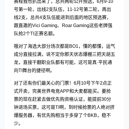
赛程我也扒出来了，总共两轮公开预选，6月9-10
号第一轮，出线2支队伍，11-12号第二轮，再出
线2支，总共4支队伍能进到后面的地区预选赛，
跟直邀的Vici Gaming、Roar Gaming这些老牌强
队抢2个TI正赛名额。
哦对了海选大部分场次都是BO1，懂的都懂，运气
成分直接拉满，说不定你那天状态爆棚三把天胡五
龙，直接干翻职业队都有可能，这可是真·平民通
向TI舞台的捷径啊。
对了还有你们最关心的门票！6月10号下午2点正
式开卖，完美世界电竞APP和大麦都能买。要抢
票的现在赶紧去做优先购资格认证，能提前30分
钟进场买票，这可是TI啊，到时候抢票的人绝对挤
爆服务器，有优先购相当于多穿了个BKB，稳不
少。