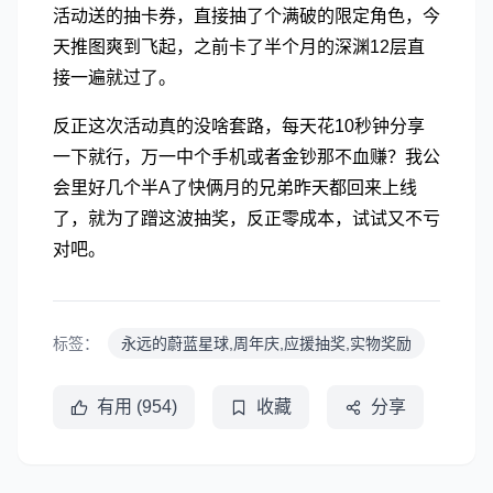
活动送的抽卡券，直接抽了个满破的限定角色，今
天推图爽到飞起，之前卡了半个月的深渊12层直
接一遍就过了。
反正这次活动真的没啥套路，每天花10秒钟分享
一下就行，万一中个手机或者金钞那不血赚？我公
会里好几个半A了快俩月的兄弟昨天都回来上线
了，就为了蹭这波抽奖，反正零成本，试试又不亏
对吧。
标签：
永远的蔚蓝星球,周年庆,应援抽奖,实物奖励
有用 (954)
收藏
分享