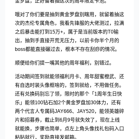
金罗盘，正好留着抽这次的周年限定卡池。
哦对了你们要是抽到黄金罗盘别瞎用，就留着抽这
次的杰伦专属角色，我看先锋服的大佬测过，拉满
之后暴击能打到15万+，属于是当前版本的T0输
出，抽到手直接开荒无压力，以前卡你半个月的
boss都能直接碾过去，根本不存在刮痧的情况。
顺便给你们提一嘴其他的周年福利，别错过。
活动期间签到就能领福利月卡、周年甜蜜橙武、还
有自选时装头像框啥的，签到就给，不用做任务。
还有兑换码别忘了领，限时的那个「1周年生日快
乐」能领100钻石加2个黄金罗盘加30体力，还有
两个代言人专属码JAY666、JAY520，能领英雄碎
片和招募券，截止到6月9号就失效了，现在上线
就能换，步骤也简单，点左上角头像找礼包码入口
粘贴就行，奖励直接发邮箱。