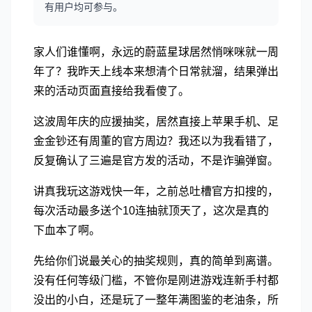
有用户均可参与。
家人们谁懂啊，永远的蔚蓝星球居然悄咪咪就一周
年了？我昨天上线本来想清个日常就溜，结果弹出
来的活动页面直接给我看傻了。
这波周年庆的应援抽奖，居然直接上苹果手机、足
金金钞还有周董的官方周边？我还以为我看错了，
反复确认了三遍是官方发的活动，不是诈骗弹窗。
讲真我玩这游戏快一年，之前总吐槽官方扣搜的，
每次活动最多送个10连抽就顶天了，这次是真的
下血本了啊。
先给你们说最关心的抽奖规则，真的简单到离谱。
没有任何等级门槛，不管你是刚进游戏连新手村都
没出的小白，还是玩了一整年满图鉴的老油条，所