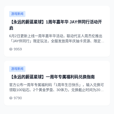
游戏新闻
【永远的蔚蓝星球】1周年嘉年华 JAY伴同行活动开
启
6月2日更新上线一周年嘉年华活动，联动代言人周杰伦推出
「JAY伴同行」限定玩法，全服发放周年庆抽卡资源、限定外
观等福利，玩家参与活动可兑换周杰伦专属联名道具。
9959
游戏新闻
【永远的蔚蓝星球】一周年专属福利码兑换指南
官方公布一周年专属福利码「1周年生日快乐」，输入兑换可
领取100钻石、2个黄金罗盘、30体力，兑换截止时间为2026
年6月9日23:59，玩家可通过游戏内头像-礼包码入口完成兑
9790
换。