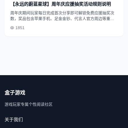
【永远的蔚蓝星球】周年庆应援抽奖活动规则说明
周年庆期间玩家每日完成首次分享即可解锁免费应援抽奖次
数，奖品包含苹果手机、足金金钞、代言人官方周边等重磅
实物大奖，无玩家等级门槛，所有用户均可参与。
1851
盒子游戏
游戏玩家专属个性阅读社区
关于我们