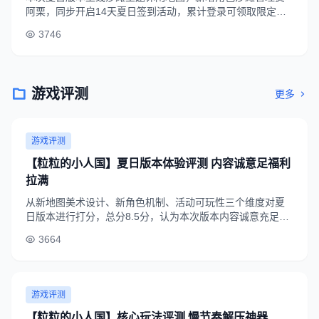
阿栗，同步开启14天夏日签到活动，累计登录可领取限定头
像框、十连抽券等福利，还有多人沙滩派对互动玩法首次开
3746
放。
游戏评测
更多
游戏评测
【粒粒的小人国】夏日版本体验评测 内容诚意足福利
拉满
从新地图美术设计、新角色机制、活动可玩性三个维度对夏
日版本进行打分，总分8.5分，认为本次版本内容诚意充足，
福利力度大，休闲和硬核玩家都能找到适合的玩法，值得体
3664
验。
游戏评测
【粒粒的小人国】核心玩法评测 慢节奏解压神器