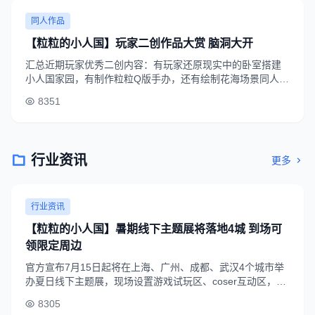
同人作品
【粒粒的小人国】玩家二创作品大赏 脑洞大开
汇总近期玩家优秀二创内容：有玩家还原现实中的卧室搭建
小人国家园，有制作粒粒Q版手办，还有绘制花海场景同人插
画，各种脑洞创意让游戏内容延伸到现实生活，受到大量玩
8351
家点赞转发。
行业资讯
更多
行业资讯
【粒粒的小人国】暑期线下主题展将落地4城 到场可
领限定周边
官方宣布7月15日起将在上海、广州、成都、武汉4个城市举
办夏日线下主题展，现场设置游戏试玩区、coser互动区，到
场玩家可领取限定阿栗手办、定制钥匙扣等专属周边。
8305