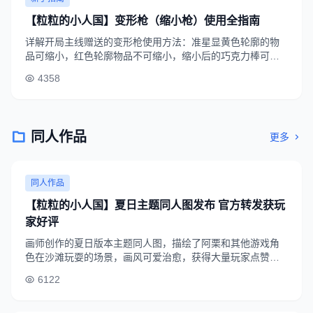
【粒粒的小人国】变形枪（缩小枪）使用全指南
详解开局主线赠送的变形枪使用方法：准星显黄色轮廓的物
品可缩小，红色轮廓物品不可缩小，缩小后的巧克力棒可做
房梁、扑克牌做迷你帐篷、橡皮擦做沙发，助力玩家低成本
4358
打造个性家园。
同人作品
更多
同人作品
【粒粒的小人国】夏日主题同人图发布 官方转发获玩
家好评
画师创作的夏日版本主题同人图，描绘了阿栗和其他游戏角
色在沙滩玩耍的场景，画风可爱治愈，获得大量玩家点赞，
官方账号还转发了该作品，不少玩家呼吁做成游戏皮肤。
6122