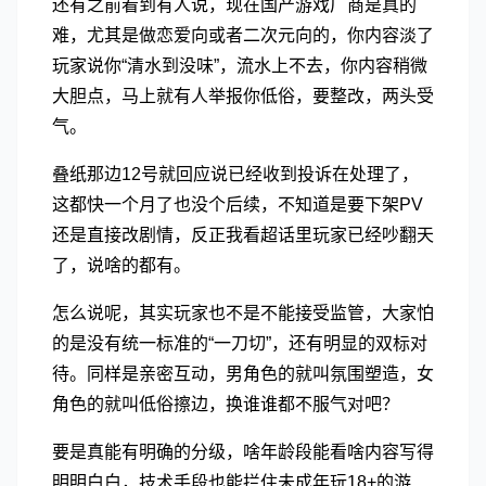
还有之前看到有人说，现在国产游戏厂商是真的
难，尤其是做恋爱向或者二次元向的，你内容淡了
玩家说你“清水到没味”，流水上不去，你内容稍微
大胆点，马上就有人举报你低俗，要整改，两头受
气。
叠纸那边12号就回应说已经收到投诉在处理了，
这都快一个月了也没个后续，不知道是要下架PV
还是直接改剧情，反正我看超话里玩家已经吵翻天
了，说啥的都有。
怎么说呢，其实玩家也不是不能接受监管，大家怕
的是没有统一标准的“一刀切”，还有明显的双标对
待。同样是亲密互动，男角色的就叫氛围塑造，女
角色的就叫低俗擦边，换谁谁都不服气对吧？
要是真能有明确的分级，啥年龄段能看啥内容写得
明明白白，技术手段也能拦住未成年玩18+的游