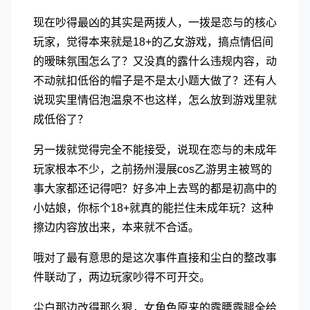
现在吵得最凶的其实是两拨人，一拨是恋与的核心
玩家，觉得本来就是18+的乙女游戏，搞点情侣间
的暧昧氛围怎么了？又没真的露什么违规内容，动
不动就扣低俗的帽子是不是太小题大做了？还有人
说现实里情侣泡温泉不也这样，怎么放到游戏里就
成低俗了？
另一拨就觉得完全不能接受，说现在恋与的未成年
玩家根本不少，之前扬州漫展cos乙游男主被骂的
事大家都还记得吧？好多冲上去骂的都是初高中的
小姑娘，你标个18+就真的能拦住未成年玩？这种
擦边内容放出来，本来就不合适。
哦对了最有意思的是这次事件直接和尘白的整改事
件联动了，两边玩家吵得不可开交。
尘白那边改得那么狠，女角色原来的露腰露腿全给