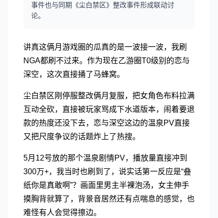
事件也与同期《尘白禁区》整改事件形成联动讨
论。
讲真这俩月游戏圈的瓜真的是一波接一波，我刷
NGA都刷不过来。作为现在乙游圈T0级别的恋与
深空，这次直接捅了马蜂窝。
尘白禁区刚停服整改俩月复服，把女角色布料拉满
互动全砍，直接被玩家骂成下水道版本，闹着要退
款的热度还没下去，恋与深空这边的温泉PV直接
又把尺度争议的话题炸上了热搜。
5月12号放的那个温泉剧情PV，播放量直接冲到
300万+，我当时也刷到了，说实话第一反应是“叠
纸你是真敢啊”？画面里男主半裸泡汤，女主伸手
摸胸背就算了，背景音居然还有点喘息的感觉，也
难怪有人会觉得擦边。