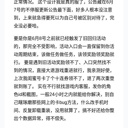
正常情况。 这个设计我是真的服了，公告藏在6月
7号的不停服更新公告最下面，好多人根本没注意
到，上来就急得要死以为自己号被区别对待了，完
全没必要哈。
要是你是6月8号之前就已经触发了旧回归活动
的，那完全不受影响，活动入口会一直保留到你活
动周期结束，该做任务做任务，该领奖励领奖励就
行。 要是遇到旧活动奖励领不了、入口突然找不
到的情况，直接大退游戏重进就行，我亲测好使，
上次我闺蜜号卡了个十连券领不了，退了两次重登
就到账了。 实在不行就找游戏内客服，发你的角
色id和截图，一般24小时之内就能给你解决，别自
己瞎琢磨那些网上的卡bug方法，什么改手机时
间、反复卸载重装，没用就算了，搞不好还给你整
出个数据异常，得不偿失。