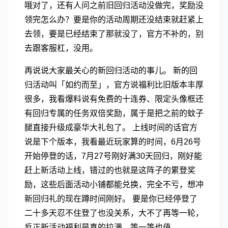
哦对了，还有人问之前旧回归活动没做完，奖励没
领完怎么办？要是你的活动周期还没结束就赶紧上
去领，要是已经结束了那就没了，官方不补的，别
去跟客服杠，没用。
再说说大家最关心的新回归活动的事儿。 新的回
归活动叫「如约而至」，官方说福利比旧版本丰厚
很多，我看爆料说有免费的十连券、限定头像框还
有回归专属的任务双倍奖励，属于是把之前的蚊子
腿直接升级成豪华大礼包了。 上线时间的话官方
说是下个版本，我看最近玩家算的时间，6月26号
开始停登的话，7月27号刚好满30天回归，刚好能
赶上新活动上线，错过的也就是这阵子的累登奖
励，这些后面活动小铺都能兑换，完全不亏，想冲
新回归礼的现在蹲时间刚好。 要是你已经停登了
二十多天忍不住登了也没关系，大不了再等一轮，
反正新活动福利是真的拉满，等一等也值。