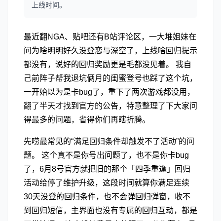
上线时间。
最近翻NGA、贴吧还有B站评论区，一大堆姐妹在
问为啥明明好久没登恋与深空了，上线啥回归提示
都没有，说好的回归奖励更是毛都没见着。 我自
己前阵子帮我退坑俩月的闺蜜登号也踩了这个坑，
一开始以为是卡bug了，重下了两次游戏都没用，
翻了半天才找到官方的公告，特意整理了下大家问
得最多的问题，省得你们再瞎折腾。
先唠最常见的“满足回归条件却触发不了活动”的问
题。 这个真不是你号出问题了，也不是你卡bug
了，6月8号官方就把旧的那个「四季重逢」回归
活动给停了维护升级，这段时间就算你满足连续
30天没登的回归条件，也不会弹回归弹窗，收不
到回归短信，主界面也没有专属的回归互动，都是