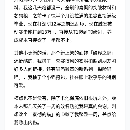
料。我这几天啥都没干，全刷的秦彻的突破材料和
芯狗粮，之前卡了快半个月没拉满的思念直接满级
毕业，现在打深阱12层之前还刮痧，现在触发被
动暴击能打到13万+，直接从T1爬到T0级别，养
成成本直接砍了一半都不止。
其他小更新的话，那个新上架的面饰「破界之隙」
还挺酷的，我搭了一套赛博风的衣服拍照刷朋友圈
好多人问链接。还有喵呜徽章的新系列「探险喵
喵」，我抽了个小猫挎包，挂在腰上软乎乎的特别
可爱。
槽点也不是没有，除了卡池保底依旧很坑之外，版
本末那几天关了一周的改名功能我是真的会谢，刚
想改个「秦彻的猫」的ID憋了我整整一周，差点给
我憋出内伤。