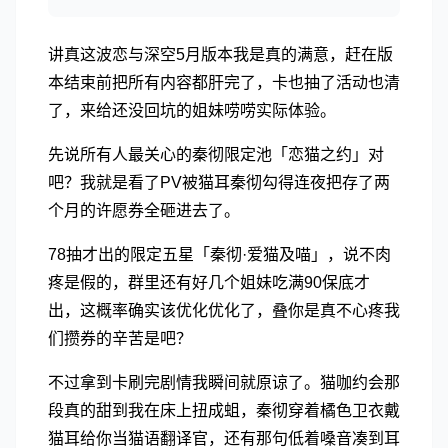
讲真这波恋与深空5月版本我是真的满意，赶在版
本结束前把所有内容都肝完了，卡也抽了活动也清
了，来给还没回坑的姐妹唠唠实际体验。
先说所有人最关心的秦彻限定池「恋猫之约」对
吧？我就是看了PV被猫耳秦彻勾得连夜把存了两
个月的许愿券全砸进去了。
78抽才出的限定五星「秦彻·爱猫及喵」，说不肉
疼是假的，群里还有好几个姐妹吃满90保底才
出，这概率确实该优化优化了，叠你是真不心疼我
们攒券的辛苦是吧？
不过拿到卡刷完剧情我瞬间就原谅了。猫咖约会那
段真的甜到我在床上扭成蛆，秦彻穿着橘色卫衣戴
猫耳给你当猫语翻译官，还有那句低着嗓音凑到耳