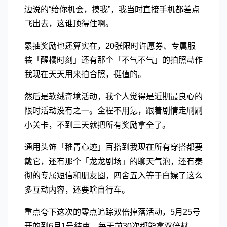
边说的“给你机会，摸我”，我当时直接手机都差点
飞出去，这谁顶得住啊。
累抽奖励也还算实在，20张限时许愿券、专属服
装「醒橘时刻」还有那个「不气不气」的拍照动作
我现在天天用来拍合照，挺值的。
然后是软绒奇境活动，我个人觉得是近期最良心的
限时活动没有之一。全程不用氪，跟着剧情走刷刷
小关卡，不到三天就把所有奖励拿全了。
通用头饰「稚青心迹」百搭到我现在所有穿搭都要
戴它，还有那个「龙龙剧场」的聊天气泡，还有秦
彻的专属短信和朋友圈，四舍五入等于白嫖了这么
多互动内容，还要啥自行车。
重点夸下这次的零点追踪双倍掉落活动，5月25号
开的到6月1号结束，每天前30次都能拿双倍材