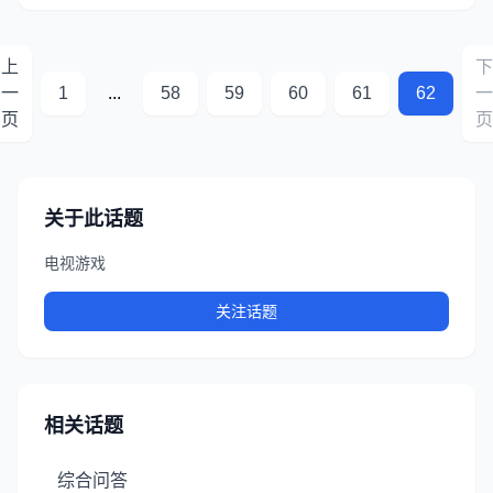
上
下
一
1
...
58
59
60
61
62
一
页
页
关于此话题
电视游戏
关注话题
相关话题
综合问答