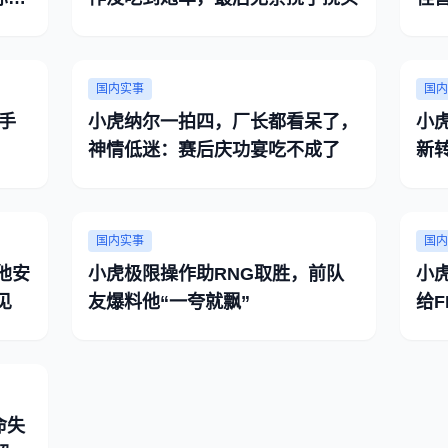
国内实事
国内
手
小虎纳尔一拍四，厂长都看呆了，
小
神情低迷：赛后庆功宴吃不成了
新
不
国内实事
国内
他安
小虎极限操作助RNG取胜，前队
小
见
友爆料他“一夸就飘”
给F
锅
命失