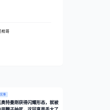
,圣枪哥
实事
克奥特曼刚获得闪耀形态，就被
兽用鞭子抽死，这回真是丢大了