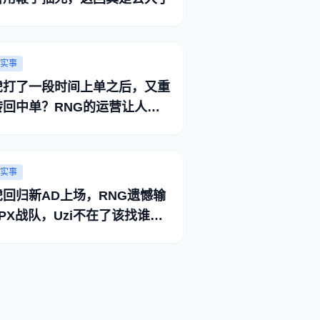
实事
虎打了一段时间上单之后，又重
转回中单？RNG的运营让人看
懂
实事
虎回归新AD上场，RNG遗憾输
PX战队，Uzi不在了该找谁背
？