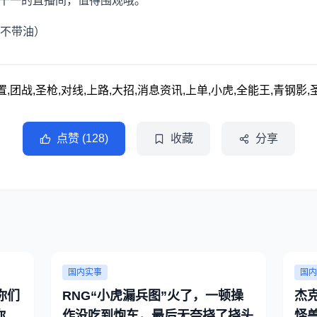
，千一的直播间，值得围观哦。
不带油）
置,团战,圣枪,对线,上路,大招,消息资讯,上单,小虎,全能王,青钢影
点赞 (128)
收藏
分享
国内实事
国内
你们
RNG“小虎漏兵图”火了，一顿操
杰
你训
作没吃到炮车，最后无奈挠了挠头
怪