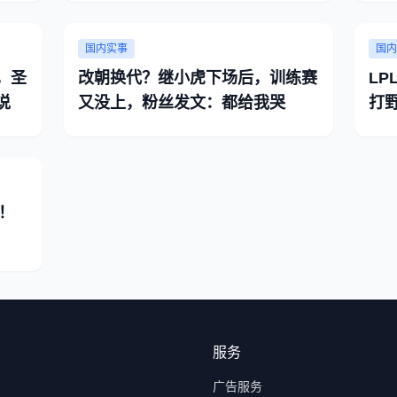
国内实事
国内
，圣
改朝换代？继小虎下场后，训练赛
LP
说
又没上，粉丝发文：都给我哭
打
暴
！
服务
广告服务