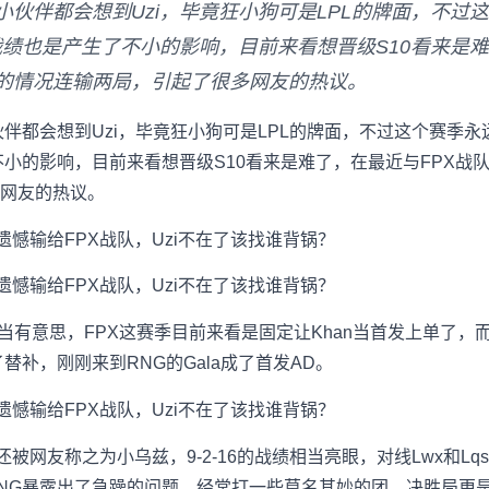
小伙伴都会想到Uzi，毕竟狂小狗可是LPL的牌面，不过
的战绩也是产生了不小的影响，目前来看想晋级S10看来是
局的情况连输两局，引起了很多网友的热议。
伴都会想到Uzi，毕竟狂小狗可是LPL的牌面，不过这个赛季永
不小的影响，目前来看想晋级S10看来是难了，在最近与FPX战
网友的热议。
当有意思，FPX这赛季目前来看是固定让Khan当首发上单了，
了替补，刚刚来到RNG的Gala成了首发AD。
还被网友称之为小乌兹，9-2-16的战绩相当亮眼，对线Lwx和L
G暴露出了急躁的问题，经常打一些莫名其妙的团，决胜局更是让K