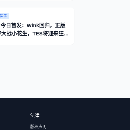
实事
L今日首发：Wink回归，正版
野大战小花生，TES将迎来狂风
雨
法律
版权声明