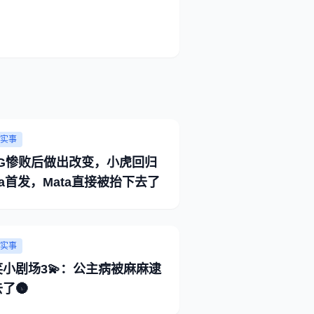
实事
NG惨败后做出改变，小虎回归
la首发，Mata直接被抬下去了
实事
笑小剧场3💫：公主病被麻麻逮
了🌚