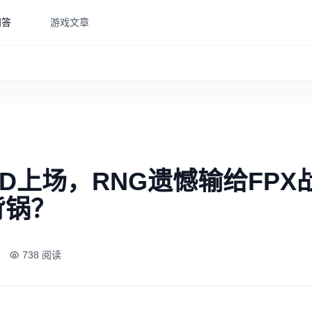
问答
游戏文章
D上场，RNG遗憾输给FPX战
背锅？
738 阅读