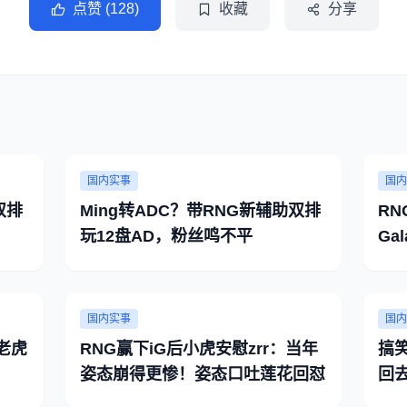
点赞 (128)
收藏
分享
国内实事
国内
双排
Ming转ADC？带RNG新辅助双排
R
玩12盘AD，粉丝鸣不平
Ga
国内实事
国内
老虎
RNG赢下iG后小虎安慰zrr：当年
搞
姿态崩得更惨！姿态口吐莲花回怼
回去