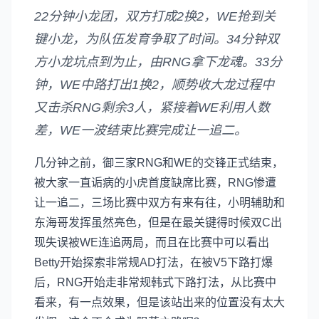
22分钟小龙团，双方打成2换2，WE抢到关
键小龙，为队伍发育争取了时间。34分钟双
方小龙坑点到为止，由RNG拿下龙魂。33分
钟，WE中路打出1换2，顺势收大龙过程中
又击杀RNG剩余3人，紧接着WE利用人数
差，WE一波结束比赛完成让一追二。
几分钟之前，御三家RNG和WE的交锋正式结束，
被大家一直诟病的小虎首度缺席比赛，RNG惨遭
让一追二，三场比赛中双方有来有往，小明辅助和
东海哥发挥虽然亮色，但是在最关键得时候双C出
现失误被WE连追两局，而且在比赛中可以看出
Betty开始探索非常规AD打法，在被V5下路打爆
后，RNG开始走非常规韩式下路打法，从比赛中
看来，有一点效果，但是该站出来的位置没有太大