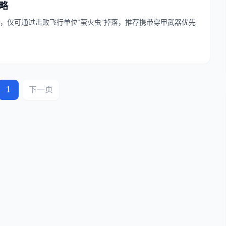
攻略
，仅可通过击败飞行单位“萤火虫”掉落，推荐携带穿甲武器优先
1
下一页