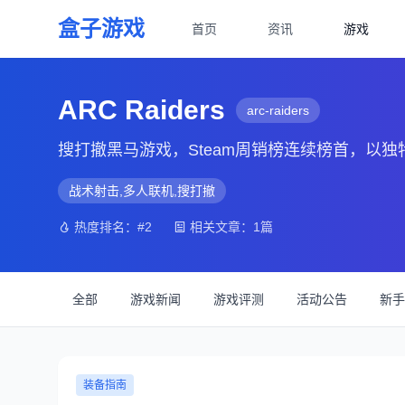
盒子游戏
首页
资讯
游戏
ARC Raiders
arc-raiders
搜打撤黑马游戏，Steam周销榜连续榜首，以
战术射击,多人联机,搜打撤
热度排名：#2
相关文章：1篇
全部
游戏新闻
游戏评测
活动公告
新手
装备指南