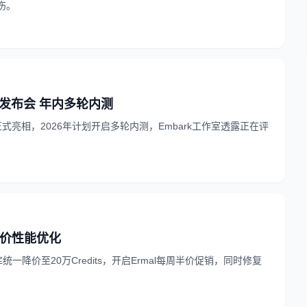
伤。
ark发布会 年内多轮内测
布会正式亮相，2026年计划开启多轮内测，Embark工作室透露正在评
库降价性能优化
库统一降价至20万Credits，开启Ermal每周半价促销，同时修复