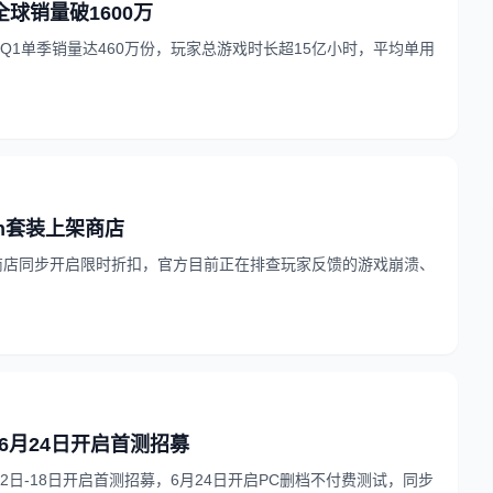
 全球销量破1600万
6年Q1单季销量达460万份，玩家总游戏时长超15亿小时，平均单用
eath套装上架商店
套装，商店同步开启限时折扣，官方目前正在排查玩家反馈的游戏崩溃、
》6月24日开启首测招募
月12日-18日开启首测招募，6月24日开启PC删档不付费测试，同步