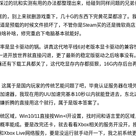
踩过的坑和实测有用的办法都整理出来，给碰到同样问题的兄弟
框的，别上来就删游戏重下，几十G的东西下完黄花菜都凉了。
道是预载的时候文件损坏了，不管你是Steam买的还是微软商店
缺啥补啥，修完重启下电脑基本就能好。
率是显卡驱动的锅。讲真这代地平线6对老版本显卡驱动的兼容
的，一进开放世界就直接闪退，更了最新的稳定版驱动之后啥事没
览器还有下载工具都关了，这代吃显存内存都挺狠，16G内存后台
的？这属于是国内玩家的传统艺能问题了吧，毕竟认证服务器在境
加速器，我现在用的UU加速完基本10秒以内就能登进去，东北这
嫌折腾的直接用这个就行，属于是版本答案了。
区域，Win10/11直接按Win+I开设置，找时间和语言里的
能成。要是改完还卡，就去看看Xbox相关的服务开没开，按Win+R
Provider和Xbox Live网络服务，要是没运行就手动开一下，我