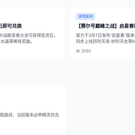
游戏新闻
石即可兑换
【赛尔号巅峰之战】启星春
关卡战胜圣者炎龙可获得圣灵石，
官方于3月7日发布“启星春”
活水晶等稀有奖励。
同步上线厉时天母·妙时天女等
2592
取路径、当前版本必养精灵优先