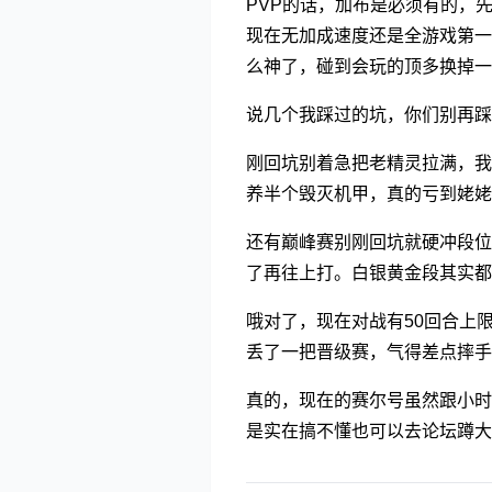
PVP的话，加布是必须有的，
现在无加成速度还是全游戏第一
么神了，碰到会玩的顶多换掉
说几个我踩过的坑，你们别再踩
刚回坑别着急把老精灵拉满，我
养半个毁灭机甲，真的亏到姥姥
还有巅峰赛别刚回坑就硬冲段位
了再往上打。白银黄金段其实都
哦对了，现在对战有50回合上
丢了一把晋级赛，气得差点摔手
真的，现在的赛尔号虽然跟小时
是实在搞不懂也可以去论坛蹲大