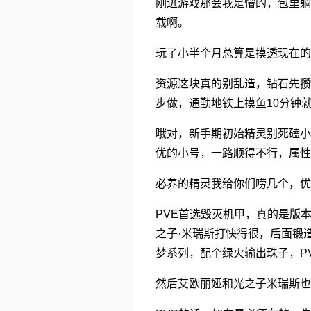
刚进游戏那会我是懵的，包里躺
载啊。
玩了小半个月总算是摸透现在的
资源这块真的别乱造，钻石先攒
步做，通勤地铁上摸鱼10分钟
哦对，新手期初始精灵别死磕小
优的小号，一路顺得不行，属性
必养的精灵我给你们唠几个，优
PVE首选毁灭机甲，真的是版本
之子·米瑞斯打快得很，后面锻
梦系列，配个绿火输出珠子，P
然后艾欧丽娅和光之子米瑞斯也