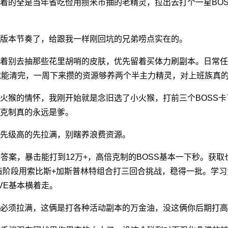
着的全是当年省吃俭用攒米币抽的老精灵，拉出去打个一星BO
版本节奏了，给跟我一样刚回坑的兄弟唠点实在的。
着别去抽那些花里胡哨的皮肤，优先留着买体力刷副本。日常任
就能清完，一周下来攒的资源够养两个半主力精灵，对上班族真
火猴的情怀，我刚开始就是念旧选了小火猴，打前三个BOSS
克制真的永远是爹。
先级高的先拉满，别瞎养浪费资源。
答案，暴击能打到12万+，高倍克制的BOSS基本一下秒。获取
造阶段用索比斯+加斯普林特组合打三回合挑战，稳得一批。学习
VE基本横着走。
必须拉满，这俩是打各种活动副本的万金油，没这俩你后期打高