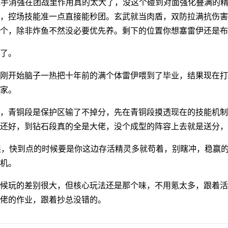
先手消强在团战里作用真的太大了，没这个碰到对面强化叠满的
，控场技能准一点直接能秒团。玄武就当肉盾，双防拉满抗伤害
一个，除非炸鱼不然没必要优先养。剩下的位置你想塞雷伊还是布
了。
刚开始脑子一热把十年前的满个体雷伊喂到了毕业，结果现在打
家。
，青铜段是保护区输了不掉分，先在青铜段摸透现在的技能机制
还好，到钻石段真的全是大佬，没个成型的阵容上去就是送分，
限，快到点的时候要是你这边存活精灵多就苟着，别瞎冲，稳赢
机。
候玩的差别很大，但核心玩法还是那个味，不用氪太多，跟着活
佬的作业，跟着抄总没错的。